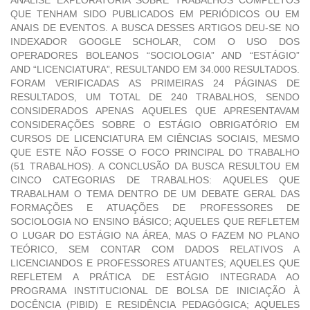
ANÁLISE EXPLORATÓRIA SOBRE TRABALHOS COMPLETOS
QUE TENHAM SIDO PUBLICADOS EM PERIÓDICOS OU EM
ANAIS DE EVENTOS. A BUSCA DESSES ARTIGOS DEU-SE NO
INDEXADOR GOOGLE SCHOLAR, COM O USO DOS
OPERADORES BOLEANOS “SOCIOLOGIA” AND “ESTÁGIO”
AND “LICENCIATURA”, RESULTANDO EM 34.000 RESULTADOS.
FORAM VERIFICADAS AS PRIMEIRAS 24 PÁGINAS DE
RESULTADOS, UM TOTAL DE 240 TRABALHOS, SENDO
CONSIDERADOS APENAS AQUELES QUE APRESENTAVAM
CONSIDERAÇÕES SOBRE O ESTÁGIO OBRIGATÓRIO EM
CURSOS DE LICENCIATURA EM CIÊNCIAS SOCIAIS, MESMO
QUE ESTE NÃO FOSSE O FOCO PRINCIPAL DO TRABALHO
(51 TRABALHOS). A CONCLUSÃO DA BUSCA RESULTOU EM
CINCO CATEGORIAS DE TRABALHOS: AQUELES QUE
TRABALHAM O TEMA DENTRO DE UM DEBATE GERAL DAS
FORMAÇÕES E ATUAÇÕES DE PROFESSORES DE
SOCIOLOGIA NO ENSINO BÁSICO; AQUELES QUE REFLETEM
O LUGAR DO ESTÁGIO NA ÁREA, MAS O FAZEM NO PLANO
TEÓRICO, SEM CONTAR COM DADOS RELATIVOS A
LICENCIANDOS E PROFESSORES ATUANTES; AQUELES QUE
REFLETEM A PRÁTICA DE ESTÁGIO INTEGRADA AO
PROGRAMA INSTITUCIONAL DE BOLSA DE INICIAÇÃO À
DOCÊNCIA (PIBID) E RESIDÊNCIA PEDAGÓGICA; AQUELES