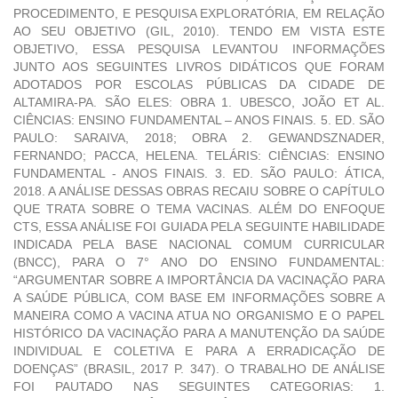
PROCEDIMENTO, E PESQUISA EXPLORATÓRIA, EM RELAÇÃO
AO SEU OBJETIVO (GIL, 2010). TENDO EM VISTA ESTE
OBJETIVO, ESSA PESQUISA LEVANTOU INFORMAÇÕES
JUNTO AOS SEGUINTES LIVROS DIDÁTICOS QUE FORAM
ADOTADOS POR ESCOLAS PÚBLICAS DA CIDADE DE
ALTAMIRA-PA. SÃO ELES: OBRA 1. UBESCO, JOÃO ET AL.
CIÊNCIAS: ENSINO FUNDAMENTAL – ANOS FINAIS. 5. ED. SÃO
PAULO: SARAIVA, 2018; OBRA 2. GEWANDSZNADER,
FERNANDO; PACCA, HELENA. TELÁRIS: CIÊNCIAS: ENSINO
FUNDAMENTAL - ANOS FINAIS. 3. ED. SÃO PAULO: ÁTICA,
2018. A ANÁLISE DESSAS OBRAS RECAIU SOBRE O CAPÍTULO
QUE TRATA SOBRE O TEMA VACINAS. ALÉM DO ENFOQUE
CTS, ESSA ANÁLISE FOI GUIADA PELA SEGUINTE HABILIDADE
INDICADA PELA BASE NACIONAL COMUM CURRICULAR
(BNCC), PARA O 7° ANO DO ENSINO FUNDAMENTAL:
“ARGUMENTAR SOBRE A IMPORTÂNCIA DA VACINAÇÃO PARA
A SAÚDE PÚBLICA, COM BASE EM INFORMAÇÕES SOBRE A
MANEIRA COMO A VACINA ATUA NO ORGANISMO E O PAPEL
HISTÓRICO DA VACINAÇÃO PARA A MANUTENÇÃO DA SAÚDE
INDIVIDUAL E COLETIVA E PARA A ERRADICAÇÃO DE
DOENÇAS” (BRASIL, 2017 P. 347). O TRABALHO DE ANÁLISE
FOI PAUTADO NAS SEGUINTES CATEGORIAS: 1.