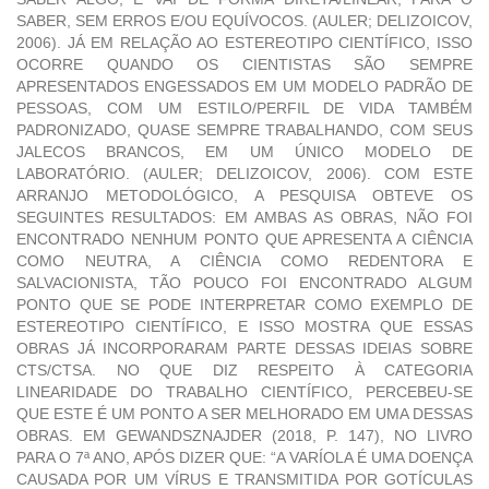
SABER, SEM ERROS E/OU EQUÍVOCOS. (AULER; DELIZOICOV,
2006). JÁ EM RELAÇÃO AO ESTEREOTIPO CIENTÍFICO, ISSO
OCORRE QUANDO OS CIENTISTAS SÃO SEMPRE
APRESENTADOS ENGESSADOS EM UM MODELO PADRÃO DE
PESSOAS, COM UM ESTILO/PERFIL DE VIDA TAMBÉM
PADRONIZADO, QUASE SEMPRE TRABALHANDO, COM SEUS
JALECOS BRANCOS, EM UM ÚNICO MODELO DE
LABORATÓRIO. (AULER; DELIZOICOV, 2006). COM ESTE
ARRANJO METODOLÓGICO, A PESQUISA OBTEVE OS
SEGUINTES RESULTADOS: EM AMBAS AS OBRAS, NÃO FOI
ENCONTRADO NENHUM PONTO QUE APRESENTA A CIÊNCIA
COMO NEUTRA, A CIÊNCIA COMO REDENTORA E
SALVACIONISTA, TÃO POUCO FOI ENCONTRADO ALGUM
PONTO QUE SE PODE INTERPRETAR COMO EXEMPLO DE
ESTEREOTIPO CIENTÍFICO, E ISSO MOSTRA QUE ESSAS
OBRAS JÁ INCORPORARAM PARTE DESSAS IDEIAS SOBRE
CTS/CTSA. NO QUE DIZ RESPEITO À CATEGORIA
LINEARIDADE DO TRABALHO CIENTÍFICO, PERCEBEU-SE
QUE ESTE É UM PONTO A SER MELHORADO EM UMA DESSAS
OBRAS. EM GEWANDSZNAJDER (2018, P. 147), NO LIVRO
PARA O 7ª ANO, APÓS DIZER QUE: “A VARÍOLA É UMA DOENÇA
CAUSADA POR UM VÍRUS E TRANSMITIDA POR GOTÍCULAS