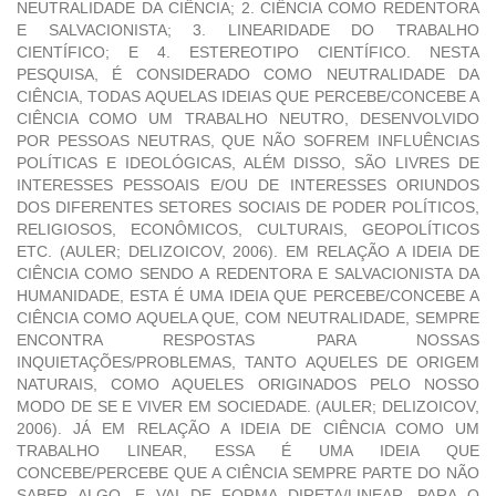
NEUTRALIDADE DA CIÊNCIA; 2. CIÊNCIA COMO REDENTORA
E SALVACIONISTA; 3. LINEARIDADE DO TRABALHO
CIENTÍFICO; E 4. ESTEREOTIPO CIENTÍFICO. NESTA
PESQUISA, É CONSIDERADO COMO NEUTRALIDADE DA
CIÊNCIA, TODAS AQUELAS IDEIAS QUE PERCEBE/CONCEBE A
CIÊNCIA COMO UM TRABALHO NEUTRO, DESENVOLVIDO
POR PESSOAS NEUTRAS, QUE NÃO SOFREM INFLUÊNCIAS
POLÍTICAS E IDEOLÓGICAS, ALÉM DISSO, SÃO LIVRES DE
INTERESSES PESSOAIS E/OU DE INTERESSES ORIUNDOS
DOS DIFERENTES SETORES SOCIAIS DE PODER POLÍTICOS,
RELIGIOSOS, ECONÔMICOS, CULTURAIS, GEOPOLÍTICOS
ETC. (AULER; DELIZOICOV, 2006). EM RELAÇÃO A IDEIA DE
CIÊNCIA COMO SENDO A REDENTORA E SALVACIONISTA DA
HUMANIDADE, ESTA É UMA IDEIA QUE PERCEBE/CONCEBE A
CIÊNCIA COMO AQUELA QUE, COM NEUTRALIDADE, SEMPRE
ENCONTRA RESPOSTAS PARA NOSSAS
INQUIETAÇÕES/PROBLEMAS, TANTO AQUELES DE ORIGEM
NATURAIS, COMO AQUELES ORIGINADOS PELO NOSSO
MODO DE SE E VIVER EM SOCIEDADE. (AULER; DELIZOICOV,
2006). JÁ EM RELAÇÃO A IDEIA DE CIÊNCIA COMO UM
TRABALHO LINEAR, ESSA É UMA IDEIA QUE
CONCEBE/PERCEBE QUE A CIÊNCIA SEMPRE PARTE DO NÃO
SABER ALGO, E VAI DE FORMA DIRETA/LINEAR, PARA O