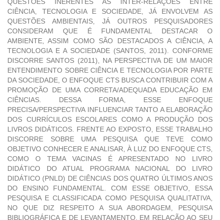
QUESTÕES INERENTES AS INTER-RELAÇÕES ENTRE
CIÊNCIA, TECNOLOGIA E SOCIEDADE, JÁ ENVOLVEM AS
QUESTÕES AMBIENTAIS, JÁ OUTROS PESQUISADORES
CONSIDERAM QUE É FUNDAMENTAL DESTACAR O
AMBIENTE, ASSIM COMO SÃO DESTACADOS A CIÊNCIA, A
TECNOLOGIA E A SOCIEDADE (SANTOS, 2011). CONFORME
DISCORRE SANTOS (2011), NA PERSPECTIVA DE UM MAIOR
ENTENDIMENTO SOBRE CIÊNCIA E TECNOLOGIA POR PARTE
DA SOCIEDADE, O ENFOQUE CTS BUSCA CONTRIBUIR COM A
PROMOÇÃO DE UMA CORRETA/ADEQUADA EDUCAÇÃO EM
CIÊNCIAS. DESSA FORMA, ESSE ENFOQUE
PRECISA/PERSPECTIVA INFLUENCIAR TANTO A ELABORAÇÃO
DOS CURRÍCULOS ESCOLARES COMO A PRODUÇÃO DOS
LIVROS DIDÁTICOS. FRENTE AO EXPOSTO, ESSE TRABALHO
DISCORRE SOBRE UMA PESQUISA QUE TEVE COMO
OBJETIVO CONHECER E ANALISAR, À LUZ DO ENFOQUE CTS,
COMO O TEMA VACINAS É APRESENTADO NO LIVRO
DIDÁTICO DO ATUAL PROGRAMA NACIONAL DO LIVRO
DIDÁTICO (PNLD) DE CIÊNCIAS DOS QUATRO ÚLTIMOS ANOS
DO ENSINO FUNDAMENTAL. COM ESSE OBJETIVO, ESSA
PESQUISA E CLASSIFICADA COMO PESQUISA QUALITATIVA,
NO QUE DIZ RESPEITO A SUA ABORDAGEM, PESQUISA
BIBLIOGRÁFICA E DE LEVANTAMENTO, EM RELAÇÃO AO SEU