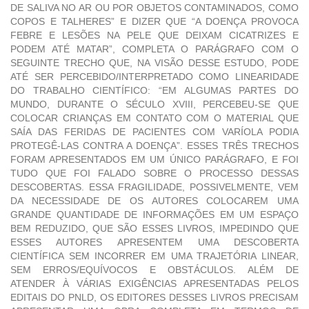
DE SALIVA NO AR OU POR OBJETOS CONTAMINADOS, COMO
COPOS E TALHERES” E DIZER QUE “A DOENÇA PROVOCA
FEBRE E LESÕES NA PELE QUE DEIXAM CICATRIZES E
PODEM ATÉ MATAR”, COMPLETA O PARÁGRAFO COM O
SEGUINTE TRECHO QUE, NA VISÃO DESSE ESTUDO, PODE
ATÉ SER PERCEBIDO/INTERPRETADO COMO LINEARIDADE
DO TRABALHO CIENTÍFICO: “EM ALGUMAS PARTES DO
MUNDO, DURANTE O SÉCULO XVIII, PERCEBEU-SE QUE
COLOCAR CRIANÇAS EM CONTATO COM O MATERIAL QUE
SAÍA DAS FERIDAS DE PACIENTES COM VARÍOLA PODIA
PROTEGÊ-LAS CONTRA A DOENÇA”. ESSES TRÊS TRECHOS
FORAM APRESENTADOS EM UM ÚNICO PARÁGRAFO, E FOI
TUDO QUE FOI FALADO SOBRE O PROCESSO DESSAS
DESCOBERTAS. ESSA FRAGILIDADE, POSSIVELMENTE, VEM
DA NECESSIDADE DE OS AUTORES COLOCAREM UMA
GRANDE QUANTIDADE DE INFORMAÇÕES EM UM ESPAÇO
BEM REDUZIDO, QUE SÃO ESSES LIVROS, IMPEDINDO QUE
ESSES AUTORES APRESENTEM UMA DESCOBERTA
CIENTÍFICA SEM INCORRER EM UMA TRAJETÓRIA LINEAR,
SEM ERROS/EQUÍVOCOS E OBSTÁCULOS. ALÉM DE
ATENDER À VÁRIAS EXIGÊNCIAS APRESENTADAS PELOS
EDITAIS DO PNLD, OS EDITORES DESSES LIVROS PRECISAM