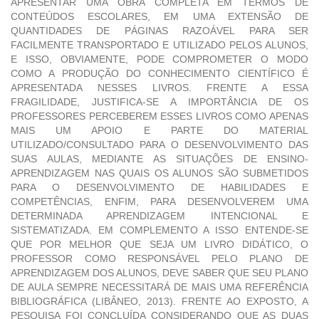
APRESENTAR UMA OBRA COMPLETA EM TERMOS DE
CONTEÚDOS ESCOLARES, EM UMA EXTENSÃO DE
QUANTIDADES DE PÁGINAS RAZOÁVEL PARA SER
FACILMENTE TRANSPORTADO E UTILIZADO PELOS ALUNOS,
E ISSO, OBVIAMENTE, PODE COMPROMETER O MODO
COMO A PRODUÇÃO DO CONHECIMENTO CIENTÍFICO É
APRESENTADA NESSES LIVROS. FRENTE A ESSA
FRAGILIDADE, JUSTIFICA-SE A IMPORTÂNCIA DE OS
PROFESSORES PERCEBEREM ESSES LIVROS COMO APENAS
MAIS UM APOIO E PARTE DO MATERIAL
UTILIZADO/CONSULTADO PARA O DESENVOLVIMENTO DAS
SUAS AULAS, MEDIANTE AS SITUAÇÕES DE ENSINO-
APRENDIZAGEM NAS QUAIS OS ALUNOS SÃO SUBMETIDOS
PARA O DESENVOLVIMENTO DE HABILIDADES E
COMPETÊNCIAS, ENFIM, PARA DESENVOLVEREM UMA
DETERMINADA APRENDIZAGEM INTENCIONAL E
SISTEMATIZADA. EM COMPLEMENTO A ISSO ENTENDE-SE
QUE POR MELHOR QUE SEJA UM LIVRO DIDÁTICO, O
PROFESSOR COMO RESPONSÁVEL PELO PLANO DE
APRENDIZAGEM DOS ALUNOS, DEVE SABER QUE SEU PLANO
DE AULA SEMPRE NECESSITARÁ DE MAIS UMA REFERÊNCIA
BIBLIOGRÁFICA (LIBÂNEO, 2013). FRENTE AO EXPOSTO, A
PESQUISA FOI CONCLUÍDA CONSIDERANDO QUE AS DUAS