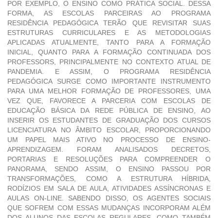
POR EXEMPLO, O ENSINO COMO PRÁTICA SOCIAL. DESSA
FORMA, AS ESCOLAS PARCEIRAS AO PROGRAMA
RESIDÊNCIA PEDAGÓGICA TERÃO QUE REVISITAR SUAS
ESTRUTURAS CURRICULARES E AS METODOLOGIAS
APLICADAS ATUALMENTE, TANTO PARA A FORMAÇÃO
INICIAL, QUANTO PARA A FORMAÇÃO CONTINUADA DOS
PROFESSORS, PRINCIPALMENTE NO CONTEXTO ATUAL DE
PANDEMIA. E ASSIM, O PROGRAMA RESIDÊNCIA
PEDAGÓGICA SURGE COMO IMPORTANTE INSTRUMENTO
PARA UMA MELHOR FORMAÇÃO DE PROFESSORES, UMA
VEZ QUE, FAVORECE A PARCERIA COM ESCOLAS DE
EDUCAÇÃO BÁSICA DA REDE PÚBLICA DE ENSINO, AO
INSERIR OS ESTUDANTES DE GRADUAÇÃO DOS CURSOS
LICENCIATURA NO ÂMBITO ESCOLAR, PROPORCIONANDO
UM PAPEL MAIS ATIVO NO PROCESSO DE ENSINO-
APRENDIZAGEM. FORAM ANALISADOS DECRETOS,
PORTARIAS E RESOLUÇÕES PARA COMPREENDER O
PANORAMA, SENDO ASSIM, O ENSINO PASSOU POR
TRANSFORMAÇÕES, COMO A ESTRUTURA HÍBRIDA,
RODÍZIOS EM SALA DE AULA, ATIVIDADES ASSÍNCRONAS E
AULAS ON-LINE. SABENDO DISSO, OS AGENTES SOCIAIS
QUE SOFREM COM ESSAS MUDANÇAS INCORPORAM ALÉM
DOS ALUNOS DAS ESCOLAS REGULARES, COMO TAMBÉM