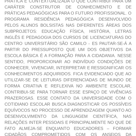
PRÁTICA E CONTEXTUALIZADA O QUE CONTRIBUI PARA UM
CARÁTER CONSTRUTOR DE CONHECIMENTO E DE
PRÁTICAS PEDAGÓGICAS PARA O FUTURO PROFISSIONAL. O
PROGRAMA RESIDÊNCIA PEDAGÓGICA DESENVOLVIDO
PELOS ALUNOS BOLSISTAS NAS DIFERENTES ÁREAS DOS
SUBPROJETOS: EDUCAÇÃO FÍSICA, HISTÓRIA, LETRAS
INGLÊS E PEDAGOGIA DOS CURSOS DE LICENCIATURAS DO
CENTRO UNIVERSITÁRIO SÃO CAMILO - ES PAUTAR-SE-Á A
PARTIR DO PRESSUPOSTO QUE UM DOS OBJETIVOS DA
ESCOLA BÁSICA É A FORMAÇÃO PARA A CIDADANIA. NESSE
SENTIDO, PROPORCIONAR AO INDIVÍDUO CONDIÇÕES DE
CONHECER, VIVENCIAR, INTERPRETAR E RESSIGNIFICAR OS
CONHECIMENTOS ADQUIRIDOS. FICA EVIDENCIADO QUE AO
UTILIZAR-SE DE LEITURAS DIFERENCIADAS DE MUNDO DE
FORMA CRIATIVA E REFLEXIVA NO AMBIENTE ESCOLAR,
CONTRIBUI-SE PARA TORNAR ESSE ESPAÇO DE VIVÊNCIAS
PRAZEROSAS. ESSE CONTATO DA UNIVERSIDADE COM O
COTIDIANO ESCOLAR BUSCA DIAGNOSTICAR OS POSSÍVEIS
EQUÍVOCOS NO PROCESSO DE APRENDIZAGEM QUANTO AO
DESENVOLVIMENTO DA LINGUAGEM CIENTÍFICA, NAS
RELAÇÕES INTER PESSOAIS E PRINCIPALMENTE NO QUE DE
FATO ALMEJA-SE ENQUANTO EDUCADORES – FORMAR
CIDADÃOS COMPROMETIDOS COM OS ANSEIOS DA