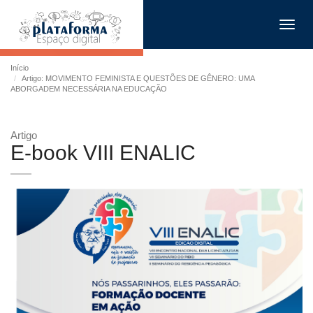
Toggl
navig
Início
Artigo: MOVIMENTO FEMINISTA E QUESTÕES DE GÊNERO: UMA
ABORGADEM NECESSÁRIA NA EDUCAÇÃO
Artigo
E-book VIII ENALIC