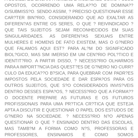
OPOSTOS, OCORRENDO UMA RELA??O DE DOMINA??
O/SUBMISS?O. SENDO ASSIM, ? PRECISO QUESTIONAR ESSE
CAR?TER BIN?RIO, CONSIDERANDO QUE AO EXALTAR AS
DIFEREN?AS ENTRE OS SERES, O QUE ? REIVINDICADO ?
QUE TAIS SUJEITOS SEJAM RECONHECIDOS EM SUAS
SINGULARIDADES. AS DIFEREN?AS SEXUAIS ENTRE
MULHERES E HOMENS DE FATO EXISTEM, MAS O G?NERO
QUE FALAMOS AQUI EST? PARA AL?M DO SIGNIFICADO
BIOL?GICO, MAS SIM IMERSO EM UM CEN?RIO POL?TICO E
IDENTIT?RIO. A PARTIR DISSO, ? NECESS?RIO OLHARMOS
PARA A IMPORT?NCIA DAS QUEST?ES DE G?NERO NO CURR?
CULO DA EDUCA??O B?SICA, PARA QUEBRAR COM PADR?ES
IMPOSTOS PELA SOCIEDADE E DAR ESPA?OS PARA OS
OUTROS SUJEITOS, QUE S?O CONSIDERADOS INVIS?VEIS
DENTRO DESSES ESPA?OS, ? NECESS?RIO QUE A FORMA??
O DOCENTE PREPARE AS FUTURAS E OS FUTUROS
PROFISSIONAIS PARA UMA PR?TICA CR?TICA QUE ESTEJA
APTA A DISCUTIR E QUESTIONAR O PAPEL DOS ESTUDOS DE
G?NERO NA SOCIEDADE. ? NECESS?RIO N?O APENAS
QUESTIONAR O QUE ? ENSINADO DENTRO DAS ESCOLAS,
MAS TAMB?M A FORMA COMO N?S, PROFESSORAS E
PROFESSORES, ENSINAMOS E COMO SOMOS