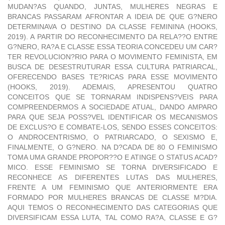
MUDAN?AS QUANDO, JUNTAS, MULHERES NEGRAS E
BRANCAS PASSARAM AFRONTAR A IDEIA DE QUE G?NERO
DETERMINAVA O DESTINO DA CLASSE FEMININA (HOOKS,
2019). A PARTIR DO RECONHECIMENTO DA RELA??O ENTRE
G?NERO, RA?A E CLASSE ESSA TEORIA CONCEDEU UM CAR?
TER REVOLUCION?RIO PARA O MOVIMENTO FEMINISTA, EM
BUSCA DE DESESTRUTURAR ESSA CULTURA PATRIARCAL,
OFERECENDO BASES TE?RICAS PARA ESSE MOVIMENTO
(HOOKS, 2019). ADEMAIS, APRESENTOU QUATRO
CONCEITOS QUE SE TORNARAM INDISPENS?VEIS PARA
COMPREENDERMOS A SOCIEDADE ATUAL, DANDO AMPARO
PARA QUE SEJA POSS?VEL IDENTIFICAR OS MECANISMOS
DE EXCLUS?O E COMBATE-LOS, SENDO ESSES CONCEITOS:
O ANDROCENTRISMO, O PATRIARCADO, O SEXISMO E,
FINALMENTE, O G?NERO. NA D?CADA DE 80 O FEMINISMO
TOMA UMA GRANDE PROPOR??O E ATINGE O STATUS ACAD?
MICO. ESSE FEMINISMO SE TORNA DIVERSIFICADO E
RECONHECE AS DIFERENTES LUTAS DAS MULHERES,
FRENTE A UM FEMINISMO QUE ANTERIORMENTE ERA
FORMADO POR MULHERES BRANCAS DE CLASSE M?DIA.
AQUI TEMOS O RECONHECIMENTO DAS CATEGORIAS QUE
DIVERSIFICAM ESSA LUTA, TAL COMO RA?A, CLASSE E G?