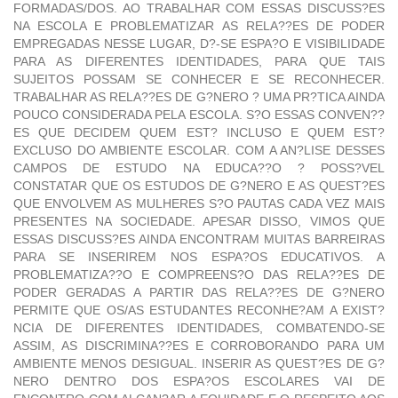
FORMADAS/DOS. AO TRABALHAR COM ESSAS DISCUSS?ES
NA ESCOLA E PROBLEMATIZAR AS RELA??ES DE PODER
EMPREGADAS NESSE LUGAR, D?-SE ESPA?O E VISIBILIDADE
PARA AS DIFERENTES IDENTIDADES, PARA QUE TAIS
SUJEITOS POSSAM SE CONHECER E SE RECONHECER.
TRABALHAR AS RELA??ES DE G?NERO ? UMA PR?TICA AINDA
POUCO CONSIDERADA PELA ESCOLA. S?O ESSAS CONVEN??
ES QUE DECIDEM QUEM EST? INCLUSO E QUEM EST?
EXCLUSO DO AMBIENTE ESCOLAR. COM A AN?LISE DESSES
CAMPOS DE ESTUDO NA EDUCA??O ? POSS?VEL
CONSTATAR QUE OS ESTUDOS DE G?NERO E AS QUEST?ES
QUE ENVOLVEM AS MULHERES S?O PAUTAS CADA VEZ MAIS
PRESENTES NA SOCIEDADE. APESAR DISSO, VIMOS QUE
ESSAS DISCUSS?ES AINDA ENCONTRAM MUITAS BARREIRAS
PARA SE INSERIREM NOS ESPA?OS EDUCATIVOS. A
PROBLEMATIZA??O E COMPREENS?O DAS RELA??ES DE
PODER GERADAS A PARTIR DAS RELA??ES DE G?NERO
PERMITE QUE OS/AS ESTUDANTES RECONHE?AM A EXIST?
NCIA DE DIFERENTES IDENTIDADES, COMBATENDO-SE
ASSIM, AS DISCRIMINA??ES E CORROBORANDO PARA UM
AMBIENTE MENOS DESIGUAL. INSERIR AS QUEST?ES DE G?
NERO DENTRO DOS ESPA?OS ESCOLARES VAI DE