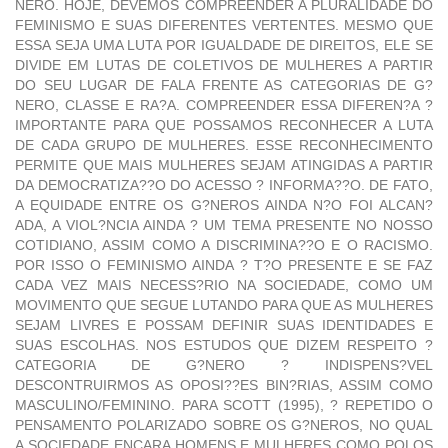
NERO. HOJE, DEVEMOS COMPREENDER A PLURALIDADE DO
FEMINISMO E SUAS DIFERENTES VERTENTES. MESMO QUE
ESSA SEJA UMA LUTA POR IGUALDADE DE DIREITOS, ELE SE
DIVIDE EM LUTAS DE COLETIVOS DE MULHERES A PARTIR
DO SEU LUGAR DE FALA FRENTE AS CATEGORIAS DE G?
NERO, CLASSE E RA?A. COMPREENDER ESSA DIFEREN?A ?
IMPORTANTE PARA QUE POSSAMOS RECONHECER A LUTA
DE CADA GRUPO DE MULHERES. ESSE RECONHECIMENTO
PERMITE QUE MAIS MULHERES SEJAM ATINGIDAS A PARTIR
DA DEMOCRATIZA??O DO ACESSO ? INFORMA??O. DE FATO,
A EQUIDADE ENTRE OS G?NEROS AINDA N?O FOI ALCAN?
ADA, A VIOL?NCIA AINDA ? UM TEMA PRESENTE NO NOSSO
COTIDIANO, ASSIM COMO A DISCRIMINA??O E O RACISMO.
POR ISSO O FEMINISMO AINDA ? T?O PRESENTE E SE FAZ
CADA VEZ MAIS NECESS?RIO NA SOCIEDADE, COMO UM
MOVIMENTO QUE SEGUE LUTANDO PARA QUE AS MULHERES
SEJAM LIVRES E POSSAM DEFINIR SUAS IDENTIDADES E
SUAS ESCOLHAS. NOS ESTUDOS QUE DIZEM RESPEITO ?
CATEGORIA DE G?NERO ? INDISPENS?VEL
DESCONTRUIRMOS AS OPOSI??ES BIN?RIAS, ASSIM COMO
MASCULINO/FEMININO. PARA SCOTT (1995), ? REPETIDO O
PENSAMENTO POLARIZADO SOBRE OS G?NEROS, NO QUAL
A SOCIEDADE ENCARA HOMENS E MULHERES COMO POLOS