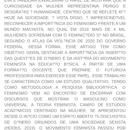
EVA E PANDORA EXERCERAM O PAPEL DE MOSTRAR QUE A
CURIOSIDADE DA MULHER REPRESENTAVA PERIGO E
DESGRA?AS ? HUMANIDADE, CEN?RIO QUE SE REFLETE AT?
HOJE NA SOCIEDADE. ? VISTA DISSO, ? IMPRESCIND?VEL
RECONHECER A IMPORT?NCIA DO FEMINISMO FRENTE A UM
MUNDO MACHISTA, NO QUAL EM 2018 MAIS DE 4 MIL
MULHERES SOFRERAM COM O FEMINIC?DIO S? NO BRASIL,
SEGUNDO O ATLAS DA VIOL?NCIA DE 2020 DO GOVERNO
FEDERAL. DESSA FORMA, ESSE ARTIGO TEM COMO
OBJETIVO GERAL DESTACAR A IMPORT?NCIA DA INSER??O
DAS QUEST?ES DE G?NERO E DA HIST?RIA DO MOVIMENTO
FEMINISTA NA EDUCA??O B?SICA, A PARTIR DE UMA
FORMA??O DOCENTE QUE PREPARE O FUTURO/A
PROFESSOR/A PARA EXERCER ESSE PAPEL. ESSE TRABALHO
SE CARACTERIZA COMO UM ESTUDO QUALITATIVO, TENDO
COMO METODOLOGIA A PESQUISA BIBLIOGR?FICA. O
FEMINISMO VEM AO ENCONTRO DE ENCERRAR COM
DISCURSOS QUE MOSTRAM O MASCULINO COMO
UNIVERSAL. A TEORIA FEMINISTA, CAMPO DE ESTUDOS
ACAD?MICOS CENTRADO NA MULHER, SE APRESENTOU
DESDE O IN?CIO COMO UM ESPA?O ABERTO ?S DISCUSS?ES
DE G?NERO ORIUNDOS DE UMA SOCIEDADE SEXISTA
(HOOKS, 2019). O MOVIMENTO FEMINISTA PASSOU POR