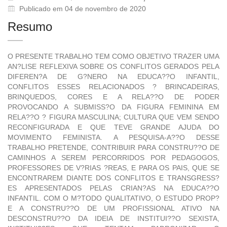
Publicado em 04 de novembro de 2020
Resumo
O PRESENTE TRABALHO TEM COMO OBJETIVO TRAZER UMA
AN?LISE REFLEXIVA SOBRE OS CONFLITOS GERADOS PELA
DIFEREN?A DE G?NERO NA EDUCA??O INFANTIL,
CONFLITOS ESSES RELACIONADOS ? BRINCADEIRAS,
BRINQUEDOS, CORES E A RELA??O DE PODER
PROVOCANDO A SUBMISS?O DA FIGURA FEMININA EM
RELA??O ? FIGURA MASCULINA; CULTURA QUE VEM SENDO
RECONFIGURADA E QUE TEVE GRANDE AJUDA DO
MOVIMENTO FEMINISTA. A PESQUISA-A??O DESSE
TRABALHO PRETENDE, CONTRIBUIR PARA CONSTRU??O DE
CAMINHOS A SEREM PERCORRIDOS POR PEDAGOGOS,
PROFESSORES DE V?RIAS ?REAS, E PARA OS PAIS, QUE SE
ENCONTRAREM DIANTE DOS CONFLITOS E TRANSGRESS?
ES APRESENTADOS PELAS CRIAN?AS NA EDUCA??O
INFANTIL. COM O M?TODO QUALITATIVO, O ESTUDO PROP?
E A CONSTRU??O DE UM PROFISSIONAL ATIVO NA
DESCONSTRU??O DA IDEIA DE INSTITUI??O SEXISTA,