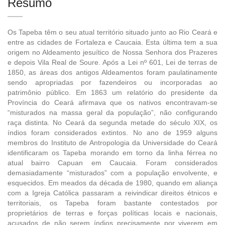
Resumo
Os Tapeba têm o seu atual território situado junto ao Rio Ceará e
entre as cidades de Fortaleza e Caucaia. Esta última tem a sua
origem no Aldeamento jesuítico de Nossa Senhora dos Prazeres
e depois Vila Real de Soure. Após a Lei nº 601, Lei de terras de
1850, as áreas dos antigos Aldeamentos foram paulatinamente
sendo apropriadas por fazendeiros ou incorporadas ao
patrimônio público. Em 1863 um relatório do presidente da
Província do Ceará afirmava que os nativos encontravam-se
“misturados na massa geral da população”, não configurando
raça distinta. No Ceará da segunda metade do século XIX, os
índios foram considerados extintos. No ano de 1959 alguns
membros do Instituto de Antropologia da Universidade do Ceará
identificaram os Tapeba morando em torno da linha férrea no
atual bairro Capuan em Caucaia. Foram considerados
demasiadamente “misturados” com a população envolvente, e
esquecidos. Em meados da década de 1980, quando em aliança
com a Igreja Católica passaram a reivindicar direitos étnicos e
territoriais, os Tapeba foram bastante contestados por
proprietários de terras e forças políticas locais e nacionais,
acusados de não serem índios precisamente por viverem em