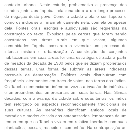
contexto urbano. Neste estudo, problematizo a presença das
cidades junto aos Tapeba, relacionando-a a um longo processo
de negação deste povo. Como a cidade afeta o ser Tapeba e
como os índios se afirmam etnicamente nela, com ela ou apesar
dela. Fontes orais, escritas e audiovisuais são requeridas na
construção do texto. Expulsos pelas cercas que foram sendo
construídas nas áreas rurais em que viviam, algumas
comunidades Tapeba passaram a vivenciar um processo de
intensa mistura e urbanização. A construção de conjuntos
habitacionais em suas áreas foi uma estratégia utilizada a partir
de meados da década de 1980 pelos que se diziam proprietários
dessas terras, uma forma de subtrair as áreas indígenas
passíveis de demarcação. Políticos locais distribuíram com
frequência loteamentos em troca de votos, nas terras dos índios.
Os Tapeba denunciaram inúmeras vezes a invasão de indústrias
e empreendimentos empresariais em suas terras. Nas últimas
décadas, com o avanço da cidade sobre suas terras, os índios
têm reforçado os aspectos reconhecidamente tradicionais de
suas culturas. As memórias identificam antigos locais de
moradias e modos de vida dos antepassados, lembranças de um
tempo em que os Tapeba viviam em relativa liberdade com suas
plantações, pescas, respeito e comunhão. Na contraposição ao