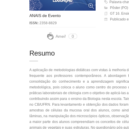
Palavra-ch
Pôster (PO)
GT 16. Ensi
ANAIS de Evento
Publicado e
ISSN:
2358-8829
Amei!
0
Resumo
A aplicação de metodologias didáticas com vistas à melhoria 
frequente aos professores contemporâneos. A abordagem te
consolidação do conhecimento e a aprendizagem significat
metodológica, pois coloca o aluno como centro do processo 
práticas laboratoriais de citologia com o objetivo de aplicá-la
contribuindo assim para o ensino da Biologia nesta escola. Ta
no CB/UFRN. Para levantamento e obtenção dos dados foram ap
amostras de células da mucosa oral dos alunos, como ainda
lâminas, na manipulação dos microscópios ópticos, observação
a maior parte dos alunos compreendiam os conceitos de célul
animais de vegetais e suas estruturas. No questionário pós-aula