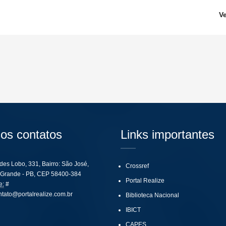
V
os contatos
Links importantes
ides Lobo, 331, Bairro: São José,
Crossref
Grande - PB, CEP 58400-384
Portal Realize
e:
#
ntato@portalrealize.com.br
Biblioteca Nacional
IBICT
CAPES