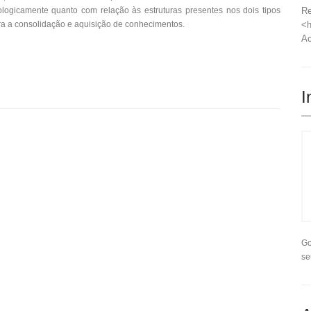
ologicamente quanto com relação às estruturas presentes nos dois tipos
Re
ra a consolidação e aquisição de conhecimentos.
<h
Ac
I
Go
se