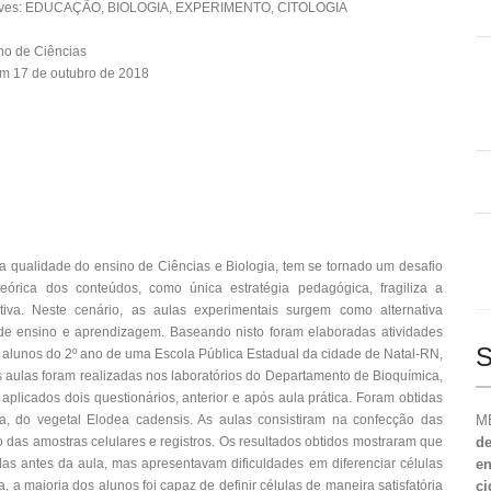
aves: EDUCAÇÃO, BIOLOGIA, EXPERIMENTO, CITOLOGIA
no de Ciências
m 17 de outubro de 2018
da qualidade do ensino de Ciências e Biologia, tem se tornado um desafio
órica dos conteúdos, como única estratégia pedagógica, fragiliza a
iva. Neste cenário, as aulas experimentais surgem como alternativa
de ensino e aprendizagem. Baseando nisto foram elaboradas atividades
S
s a alunos do 2º ano de uma Escola Pública Estadual da cidade de Natal-RN,
is aulas foram realizadas nos laboratórios do Departamento de Bioquímica,
licados dois questionários, anterior e após aula prática. Foram obtidas
, do vegetal Elodea cadensis. As aulas consistiram na confecção das
ME
 das amostras celulares e registros. Os resultados obtidos mostraram que
de
as antes da aula, mas apresentavam dificuldades em diferenciar células
en
, a maioria dos alunos foi capaz de definir células de maneira satisfatória
ci