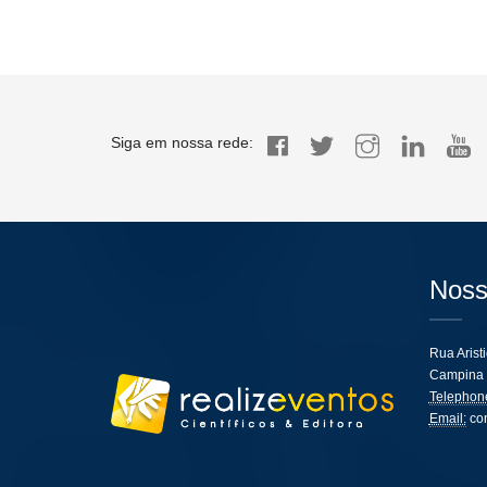
Siga em nossa rede:
Noss
Rua Arist
Campina 
Telephon
Email:
co