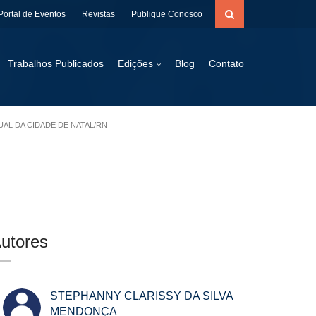
Portal de Eventos
Revistas
Publique Conosco
Trabalhos Publicados
Edições
Blog
Contato
UAL DA CIDADE DE NATAL/RN
utores
STEPHANNY CLARISSY DA SILVA
MENDONÇA