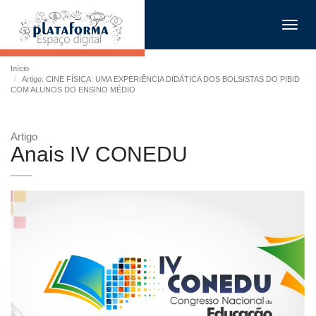
Toggl
navig
Início
Artigo: CINE FÍSICA: UMA EXPERIÊNCIA DIDÁTICA DOS BOLSISTAS DO PIBID
COM ALUNOS DO ENSINO MÉDIO
Artigo
Anais IV CONEDU