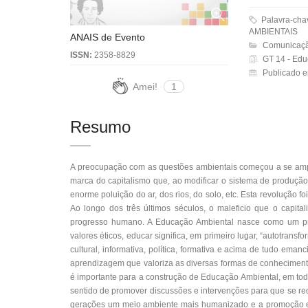
Palavra-ch
AMBIENTAIS
ANAIS de Evento
Comunicaçã
ISSN:
2358-8829
GT 14 - Edu
Publicado 
Amei!
1
Resumo
A preocupação com as questões ambientais começou a se amplia
marca do capitalismo que, ao modificar o sistema de produçã
enorme poluição do ar, dos rios, do solo, etc. Esta revolução f
Ao longo dos três últimos séculos, o maleficio que o capita
progresso humano. A Educação Ambiental nasce como um pr
valores éticos, educar significa, em primeiro lugar, “autotrans
cultural, informativa, política, formativa e acima de tudo em
aprendizagem que valoriza as diversas formas de conhecimento
é importante para a construção de Educação Ambiental, em tod
sentido de promover discussões e intervenções para que se re
gerações um meio ambiente mais humanizado e a promoção e c