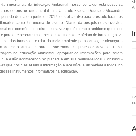
<h
da importância da Educação Ambiental, nesse contexto, esta pesquisa
Ac
alunos do ensino fundamental II na Unidade Escolar Deputado Alexandre
o período de maio a junho de 2017, o público alvo para o estudo foram os
stionários como ferramenta de estudo. Diante da pesquisa desenvolvida
ental nos conteúdos escolares, uma vez que é no meio ambiente que o ser
I
e para que ocorram mudanças nas atitudes que afetam de forma negativa
ducandos formas de cuidar do meio ambiente para conseguir alcançar o
cia do meio ambiente para a sociedade. O professor deve-se utilizar
izagem na educação ambiental, apropriar de informações para serem
 que estão acontecendo no planeta e em sua realidade local. Constatou-
ez que nos dias atuais a informação é acessível e disponível a todos, no
o desses instrumentos informativos na educação.
Go
se
A