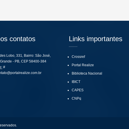
os contatos
Links importantes
ides Lobo, 331, Bairro: São José,
Crossref
Grande - PB, CEP 58400-384
Portal Realize
e:
#
ntato@portalrealize.com.br
Biblioteca Nacional
IBICT
CAPES
CNPq
reservados.