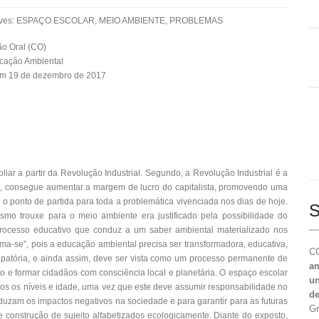
aves: ESPAÇO ESCOLAR, MEIO AMBIENTE, PROBLEMAS
o Oral (CO)
cação Ambiental
em 19 de dezembro de 2017
r a partir da Revolução Industrial. Segundo, a Revolução Industrial é a
o, consegue aumentar a margem de lucro do capitalista, promovendo uma
oi o ponto de partida para toda a problemática vivenciada nos dias de hoje.
S
lismo trouxe para o meio ambiente era justificado pela possibilidade do
ocesso educativo que conduz a um saber ambiental materializado nos
forma-se”, pois a educação ambiental precisa ser transformadora, educativa,
CO
ancipatória, e ainda assim, deve ser vista como um processo permanente de
am
 e formar cidadãos com consciência local e planetária. O espaço escolar
un
os os níveis e idade, uma vez que este deve assumir responsabilidade no
de
duzam os impactos negativos na sociedade e para garantir para as futuras
Gr
onstrução de sujeito alfabetizados ecologicamente. Diante do exposto,