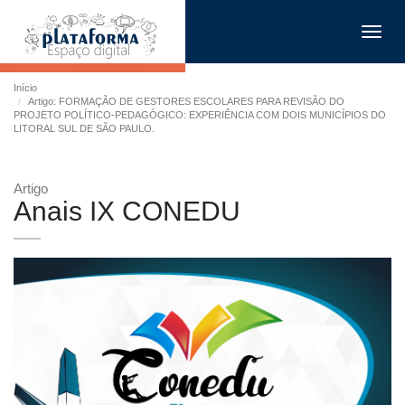
Toggl
navig
Início
Artigo: FORMAÇÃO DE GESTORES ESCOLARES PARA REVISÃO DO
PROJETO POLÍTICO-PEDAGÓGICO: EXPERIÊNCIA COM DOIS MUNICÍPIOS DO
LITORAL SUL DE SÃO PAULO.
Artigo
Anais IX CONEDU