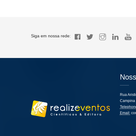
Siga em nossa rede:
Noss
Rua Arist
Campina 
Telephon
Email:
co