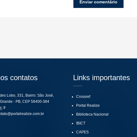
os contatos
Links importantes
ides Lobo, 331, Bairro: São José,
Crossref
Grande - PB, CEP 58400-384
Portal Realize
e:
#
ntato@portalrealize.com.br
Biblioteca Nacional
IBICT
CAPES