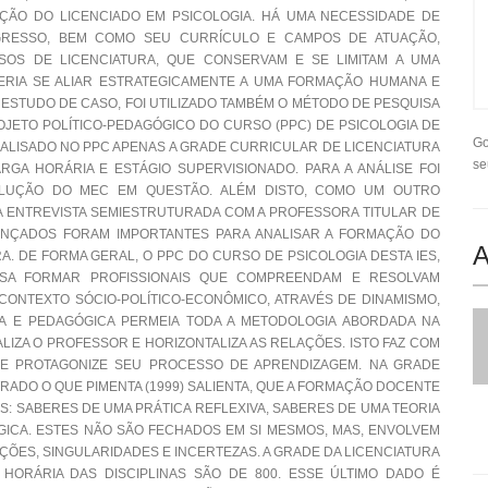
ÃO DO LICENCIADO EM PSICOLOGIA. HÁ UMA NECESSIDADE DE
EGRESSO, BEM COMO SEU CURRÍCULO E CAMPOS DE ATUAÇÃO,
OS DE LICENCIATURA, QUE CONSERVAM E SE LIMITAM A UMA
RIA SE ALIAR ESTRATEGICAMENTE A UMA FORMAÇÃO HUMANA E
 ESTUDO DE CASO, FOI UTILIZADO TAMBÉM O MÉTODO DE PESQUISA
ROJETO POLÍTICO-PEDAGÓGICO DO CURSO (PPC) DE PSICOLOGIA DE
Go
ANALISADO NO PPC APENAS A GRADE CURRICULAR DE LICENCIATURA
se
RGA HORÁRIA E ESTÁGIO SUPERVISIONADO. PARA A ANÁLISE FOI
OLUÇÃO DO MEC EM QUESTÃO. ALÉM DISTO, COMO UM OUTRO
MA ENTREVISTA SEMIESTRUTURADA COM A PROFESSORA TITULAR DE
ANÇADOS FORAM IMPORTANTES PARA ANALISAR A FORMAÇÃO DO
A
. DE FORMA GERAL, O PPC DO CURSO DE PSICOLOGIA DESTA IES,
ISA FORMAR PROFISSIONAIS QUE COMPREENDAM E RESOLVAM
ONTEXTO SÓCIO-POLÍTICO-ECONÔMICO, ATRAVÉS DE DINAMISMO,
ICA E PEDAGÓGICA PERMEIA TODA A METODOLOGIA ABORDADA NA
LIZA O PROFESSOR E HORIZONTALIZA AS RELAÇÕES. ISTO FAZ COM
E PROTAGONIZE SEU PROCESSO DE APRENDIZAGEM. NA GRADE
RADO O QUE PIMENTA (1999) SALIENTA, QUE A FORMAÇÃO DOCENTE
S: SABERES DE UMA PRÁTICA REFLEXIVA, SABERES DE UMA TEORIA
ÓGICA. ESTES NÃO SÃO FECHADOS EM SI MESMOS, MAS, ENVOLVEM
ÇÕES, SINGULARIDADES E INCERTEZAS. A GRADE DA LICENCIATURA
HORÁRIA DAS DISCIPLINAS SÃO DE 800. ESSE ÚLTIMO DADO É