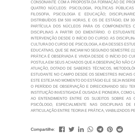
CONSONANTE COM A PROPOSTA DA FORMAÇÃO DE PROF
QUATRO NÚCLEOS: PSICOLOGIA, POLÍTICAS PÚBLICAS 
FILOSOFIA, PSICOLOGIA E EDUCAÇÃO; DISCIPLINA
DISTRIBUÍDOS EM 500 HORAS, E OS DE ESTÁGIO, EM 3
PARTÍCULA DOS NÚCLEOS PARA OS COMPONENTES 
DISCIPLINAS A PARTIR DO EMENTÁRIO. O ESTUDAN
INTERVENÇÃO DESDE O INÍCIO DO CURSO. AS DISCIPLI
CULTURA DO CURSO DE PSICOLOGIA, A IDA DESSES ESTU
EDUCATIVAS, QUE SE INICIAM NO SEGUNDO SEMESTRE (1
PRÁTICA É OBSERVADA E VIVIDA DESDE O INÍCIO DO C
POSTULA EM SEUS ACHADOS QUE A OBSERVAÇÃO NÃO CA
ATUAÇÃO, DOTADO DE SABERES TÉCNICOS, METODOLÓGI
ESTUDANTE NO CAMPO DESDE OS SEMESTRES INICIAIS 
ESTE ESTEJA NO MOMENTO DO ESTÁGIO ELE SEJA INSER
O PERÍODO DE OBSERVAÇÃO E DIRECIONANDO SEU TEM
INSTITUIÇÃO INVESTIGADA É OUSADA E PIONEIRA, COM
AO ENTENDIMENTO ENTRE OS SUJEITOS SOBRE AS 
PSICÓLOGO, ESPECIALMENTE NAS DISCIPLINAS D
ARTICULAÇÃO ENTRE TEORIA E PRÁTICA, VIABILIZADOS 
Compartilhe: