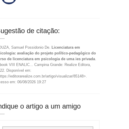
ugestão de citação:
UZA, Samuel Possidonio De.
Licenciatura em
icologia: avaliação do projeto político-pedagógico do
rso de licenciatura em psicologia de uma ies privada
.
book VIII ENALIC... Campina Grande: Realize Editora,
22. Disponível em:
ttps://editorarealize.com.br/artigo/visualizar/85148>.
esso em: 06/08/2026 19:27
ndique o artigo a um amigo