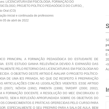
aves: LICENCIATURA EM PSICOLOGIA, FORMAÇÃO DO
ICÓLOGO, PROJETO POLÍTICO PEDAGÓGICO DO CURSO, ,
o Oral (CO)
ção inicial e continuada de professores
m 05 de abril de 2022
S
SO
ps
cu
E-
OCO PRINCIPAL A FORMAÇÃO PEDAGÓGICA DO ESTUDANTE DE
20
GIA. ESTE ESTUDO GANHA RELEVÂNCIA DEVIDO À EXPANSÃO DAS
<h
CIPALMENTE PELO RETORNO DAS LICENCIATURAS EM PSICOLOGIA NO
Ac
CIDA. O OBJETIVO DESTE ARTIGO É AVALIAR O PROJETO POLÍTICO-
IA DE UMA IES PRIVADA, NO QUE DIZ RESPEITO À PREPARAÇÃO
AS ARTICULAÇÕES COM AS LEGISLAÇÕES VIGENTES. ESSE ARTIGO
I
007); NÓVOA (1992); PIMENTA (1999); TARDIFF (2000; 2002);
M A FORMAÇÃO DOCENTE. A RESOLUÇÃO DO MEC ENCORAJOU O
TANTO, SEM A REFLEXÃO APROFUNDADA SOBRE OS OBJETIVOS DO
 OS CONHECIMENTOS E PRÁTICAS OFERECIDAS PELO CURSO PARA
OR, ESPECIALMENTE O SEU PREPARO PARA A SALA DE AULA, BEM