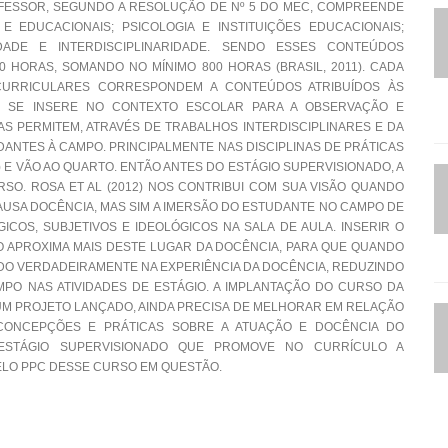
ESSOR, SEGUNDO A RESOLUÇÃO DE Nº 5 DO MEC, COMPREENDE
E EDUCACIONAIS; PSICOLOGIA E INSTITUIÇÕES EDUCACIONAIS;
RIDADE E INTERDISCIPLINARIDADE. SENDO ESSES CONTEÚDOS
00 HORAS, SOMANDO NO MÍNIMO 800 HORAS (BRASIL, 2011). CADA
CURRICULARES CORRESPONDEM A CONTEÚDOS ATRIBUÍDOS ÀS
TE SE INSERE NO CONTEXTO ESCOLAR PARA A OBSERVAÇÃO E
NAS PERMITEM, ATRAVÉS DE TRABALHOS INTERDISCIPLINARES E DA
DANTES À CAMPO. PRINCIPALMENTE NAS DISCIPLINAS DE PRÁTICAS
) E VÃO AO QUARTO. ENTÃO ANTES DO ESTÁGIO SUPERVISIONADO, A
URSO. ROSA ET AL (2012) NOS CONTRIBUI COM SUA VISÃO QUANDO
USA DOCÊNCIA, MAS SIM A IMERSÃO DO ESTUDANTE NO CAMPO DE
COS, SUBJETIVOS E IDEOLÓGICOS NA SALA DE AULA. INSERIR O
O APROXIMA MAIS DESTE LUGAR DA DOCÊNCIA, PARA QUE QUANDO
IDO VERDADEIRAMENTE NA EXPERIÊNCIA DA DOCÊNCIA, REDUZINDO
PO NAS ATIVIDADES DE ESTÁGIO. A IMPLANTAÇÃO DO CURSO DA
O UM PROJETO LANÇADO, AINDA PRECISA DE MELHORAR EM RELAÇÃO
CONCEPÇÕES E PRÁTICAS SOBRE A ATUAÇÃO E DOCÊNCIA DO
E ESTÁGIO SUPERVISIONADO QUE PROMOVE NO CURRÍCULO A
PELO PPC DESSE CURSO EM QUESTÃO.