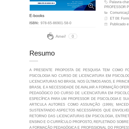
Palavra-ch
PROFESSOR PS
Comunicaçã
E-books
ET 08: Forma
ISBN:
978-65-86901-58-0
Publicado e
Amei!
0
Resumo
A PRESENTE PROPOSTA DE PESQUISA TEM COMO F
PSICOLOGIA NO CURSO DE LICENCIATURA EM PSICOLO
LICENCIATURAS NO BRASIL NOS ÚLTIMOS ANOS, E PRIN
BRASIL E A NECESSIDADE DE AVALIAR A FORMAÇÃO OFERE
PEDAGÓGICO DO CURSO DE LICENCIATURA EM PSICOLOG
ESPECÍFICA PARA UM PROFESSOR DE PSICOLOGIA E SU
ARTICULA AUTORES COMO ASSUNÇÃO (1999); MACEDO (2
SUSTENTANDO ASPECTOS NECESSÁRIOS QUE ENVOLVE
RETORNO DAS LICENCIATURAS EM PSICOLOGIA, ENTRE
ENSINO E O CURRÍCULO PROPOSTO, REFLETINDO SOBRE
A FORMAÇÃO PEDAGÓGICA E PROFISSIONAL DO PROFESS