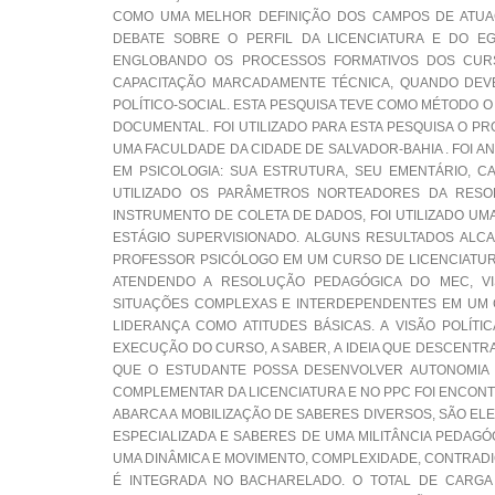
COMO UMA MELHOR DEFINIÇÃO DOS CAMPOS DE ATUAÇ
DEBATE SOBRE O PERFIL DA LICENCIATURA E DO 
ENGLOBANDO OS PROCESSOS FORMATIVOS DOS CURS
CAPACITAÇÃO MARCADAMENTE TÉCNICA, QUANDO DEVE
POLÍTICO-SOCIAL. ESTA PESQUISA TEVE COMO MÉTODO O
DOCUMENTAL. FOI UTILIZADO PARA ESTA PESQUISA O P
UMA FACULDADE DA CIDADE DE SALVADOR-BAHIA . FOI 
EM PSICOLOGIA: SUA ESTRUTURA, SEU EMENTÁRIO, CA
UTILIZADO OS PARÂMETROS NORTEADORES DA RES
INSTRUMENTO DE COLETA DE DADOS, FOI UTILIZADO U
ESTÁGIO SUPERVISIONADO. ALGUNS RESULTADOS ALC
PROFESSOR PSICÓLOGO EM UM CURSO DE LICENCIATURA
ATENDENDO A RESOLUÇÃO PEDAGÓGICA DO MEC, V
SITUAÇÕES COMPLEXAS E INTERDEPENDENTES EM UM C
LIDERANÇA COMO ATITUDES BÁSICAS. A VISÃO POLÍT
EXECUÇÃO DO CURSO, A SABER, A IDEIA QUE DESCENTRA
QUE O ESTUDANTE POSSA DESENVOLVER AUTONOMIA 
COMPLEMENTAR DA LICENCIATURA E NO PPC FOI ENCONT
ABARCA A MOBILIZAÇÃO DE SABERES DIVERSOS, SÃO ELE
ESPECIALIZADA E SABERES DE UMA MILITÂNCIA PEDAG
UMA DINÂMICA E MOVIMENTO, COMPLEXIDADE, CONTRADI
É INTEGRADA NO BACHARELADO. O TOTAL DE CARGA 