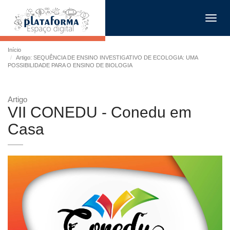
Toggl
navig
Início
Artigo: SEQUÊNCIA DE ENSINO INVESTIGATIVO DE ECOLOGIA: UMA
POSSIBILIDADE PARA O ENSINO DE BIOLOGIA
Artigo
VII CONEDU - Conedu em
Casa