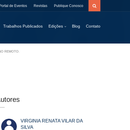
Portal de Eventos
Revistas
Publique Conosco
Trabalhos Publicados
Edições
Blog
Contato
INO REMOTO.
utores
VIRGINIA RENATA VILAR DA
SILVA