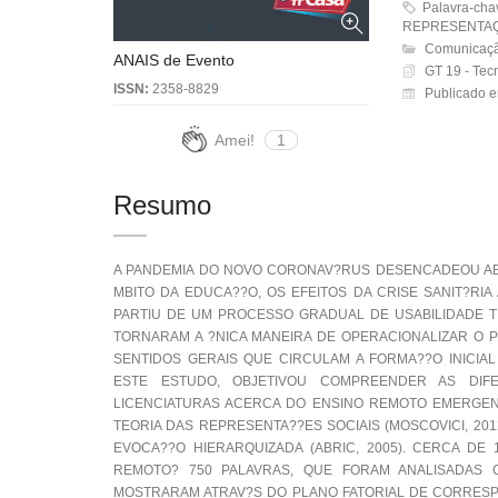
Palavra-ch
REPRESENTAÇ
Comunicaçã
ANAIS de Evento
GT 19 - Tec
ISSN:
2358-8829
Publicado 
Amei!
1
Resumo
A PANDEMIA DO NOVO CORONAV?RUS DESENCADEOU AB
MBITO DA EDUCA??O, OS EFEITOS DA CRISE SANIT?RI
PARTIU DE UM PROCESSO GRADUAL DE USABILIDADE T
TORNARAM A ?NICA MANEIRA DE OPERACIONALIZAR O P
SENTIDOS GERAIS QUE CIRCULAM A FORMA??O INICIA
ESTE ESTUDO, OBJETIVOU COMPREENDER AS DIF
LICENCIATURAS ACERCA DO ENSINO REMOTO EMERGENCI
TEORIA DAS REPRESENTA??ES SOCIAIS (MOSCOVICI, 201
EVOCA??O HIERARQUIZADA (ABRIC, 2005). CERCA D
REMOTO? 750 PALAVRAS, QUE FORAM ANALISADAS C
MOSTRARAM ATRAV?S DO PLANO FATORIAL DE CORRESP