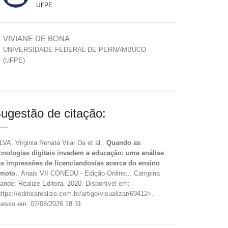
UFPE
VIVIANE DE BONA
UNIVERSIDADE FEDERAL DE PERNAMBUCO
(UFPE)
ugestão de citação:
LVA, Virginia Renata Vilar Da et al..
Quando as
cnologias digitais invadem a educação: uma análise
s impressões de licenciandos/as acerca do ensino
moto.
. Anais VII CONEDU - Edição Online... Campina
ande: Realize Editora, 2020. Disponível em:
ttps://editorarealize.com.br/artigo/visualizar/69412>.
esso em: 07/08/2026 18:31