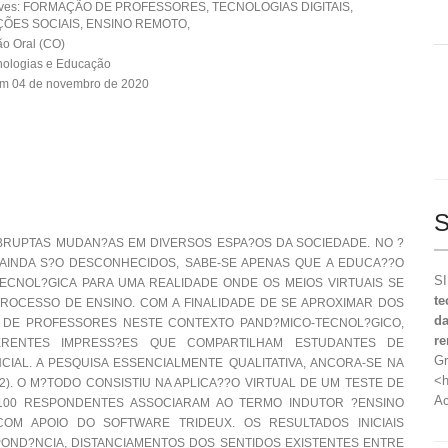
aves: FORMAÇÃO DE PROFESSORES, TECNOLOGIAS DIGITAIS,
ÕES SOCIAIS, ENSINO REMOTO,
o Oral (CO)
nologias e Educação
em 04 de novembro de 2020
S
RUPTAS MUDAN?AS EM DIVERSOS ESPA?OS DA SOCIEDADE. NO ?
A AINDA S?O DESCONHECIDOS, SABE-SE APENAS QUE A EDUCA??O
SI
ECNOL?GICA PARA UMA REALIDADE ONDE OS MEIOS VIRTUAIS SE
te
ROCESSO DE ENSINO. COM A FINALIDADE DE SE APROXIMAR DOS
da
L DE PROFESSORES NESTE CONTEXTO PAND?MICO-TECNOL?GICO,
re
ERENTES IMPRESS?ES QUE COMPARTILHAM ESTUDANTES DE
Gr
AL. A PESQUISA ESSENCIALMENTE QUALITATIVA, ANCORA-SE NA
<h
2). O M?TODO CONSISTIU NA APLICA??O VIRTUAL DE UM TESTE DE
Ac
E 100 RESPONDENTES ASSOCIARAM AO TERMO INDUTOR ?ENSINO
OM APOIO DO SOFTWARE TRIDEUX. OS RESULTADOS INICIAIS
OND?NCIA, DISTANCIAMENTOS DOS SENTIDOS EXISTENTES ENTRE