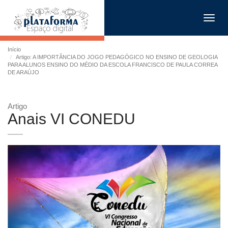
Toggl
navig
Início
Artigo: A IMPORTÂNCIA DO JOGO PEDAGÓGICO NO ENSINO DE GEOLOGIA
PARA ALUNOS ENSINO DO MÉDIO DA ESCOLA FRANCISCO DE PAULA CORREA
DE ARAÚJO
Artigo
Anais VI CONEDU