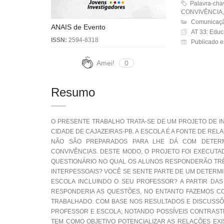
Palavra-ch
CONVIVÊNCIA,
Comunicaçã
ANAIS de Evento
AT 33: Edu
ISSN:
2594-8318
Publicado 
Amei!
0
Resumo
O PRESENTE TRABALHO TRATA-SE DE UM PROJETO DE I
CIDADE DE CAJAZEIRAS-PB. A ESCOLA É A FONTE DE RE
NÃO SÃO PREPARADOS PARA LHE DÁ COM DETERM
CONVIVÊNCIAS. DESTE MODO, O PROJETO FOI EXECUTA
QUESTIONÁRIO NO QUAL OS ALUNOS RESPONDERÃO TRÊ
INTERPESSOAIS? VOCÊ SE SENTE PARTE DE UM DETERM
ESCOLA INCLUINDO O SEU PROFESSOR? A PARTIR DA
RESPONDERIA AS QUESTÕES, NO ENTANTO FAZEMOS CO
TRABALHADO. COM BASE NOS RESULTADOS E DISCUSSÕE
PROFESSOR E ESCOLA; NOTANDO POSSÍVEIS CONTRAST
TEM COMO OBJETIVO POTENCIALIZAR AS RELAÇÕES EX