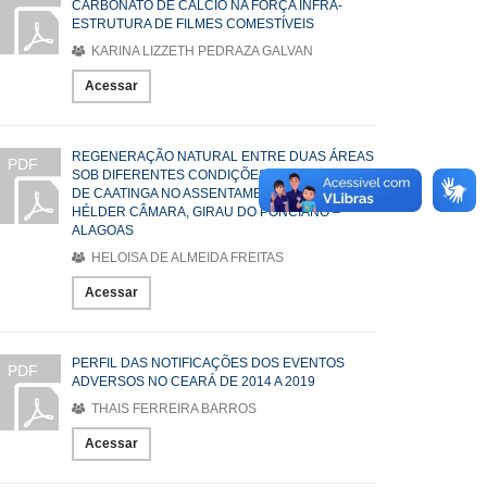
CARBONATO DE CÁLCIO NA FORÇA INFRA-
ESTRUTURA DE FILMES COMESTÍVEIS
KARINA LIZZETH PEDRAZA GALVAN
Acessar
REGENERAÇÃO NATURAL ENTRE DUAS ÁREAS
PDF
SOB DIFERENTES CONDIÇÕES EM UM TRECHO
DE CAATINGA NO ASSENTAMENTO DOM
HÉLDER CÂMARA, GIRAU DO PONCIANO –
ALAGOAS
HELOISA DE ALMEIDA FREITAS
Acessar
PERFIL DAS NOTIFICAÇÕES DOS EVENTOS
PDF
ADVERSOS NO CEARÁ DE 2014 A 2019
THAIS FERREIRA BARROS
Acessar