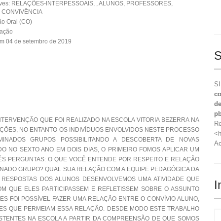
aves: RELAÇÕES-INTERPESSOAIS, , ALUNOS, PROFESSORES,
 CONVIVÊNCIA
o Oral (CO)
cação
em 04 de setembro de 2019
S
SI
co
de
pb
NTERVENÇÃO QUE FOI REALIZADO NA ESCOLA VITORIA BEZERRA NA
Re
LAÇÕES, NO ENTANTO OS INDIVÍDUOS ENVOLVIDOS NESTE PROCESSO
<h
INADOS GRUPOS POSSIBILITANDO A DESCOBERTA DE NOVAS
Ac
DO NO SEXTO ANO EM DOIS DIAS, O PRIMEIRO FOMOS APLICAR UM
S PERGUNTAS: O QUE VOCÊ ENTENDE POR RESPEITO E RELAÇÃO
INADO GRUPO? QUAL SUA RELAÇÃO COM A EQUIPE PEDAGÓGICA DA
S RESPOSTAS DOS ALUNOS DESENVOLVEMOS UMA ATIVIDADE QUE
I
M QUE ELES PARTICIPASSEM E REFLETISSEM SOBRE O ASSUNTO
S FOI POSSÍVEL FAZER UMA RELAÇÃO ENTRE O CONVÍVIO ALUNO,
ES QUE PERMEIAM ESSA RELAÇÃO. DESDE MODO ESTE TRABALHO
ISTENTES NA ESCOLA A PARTIR DA COMPREENSÃO DE QUE SOMOS