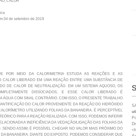
ÃO, CALOR
ica
em 04 de setembro de 2019
UE POR MEIO DA CALORIMETRIA ESTUDA AS REAÇÕES E AS
 CALOR LIBERADO EM UMA REAÇÃO ENTRE UMA SUBSTÂNCIA DE
DO DE CALOR DE NEUTRALIZAÇÃO. EM UM SISTEMA AQUOSO, OS
S
MPLETAMENTE DISSOCIADOS, E ESSE CALOR LIBERADO É
DA ÁGUA COM SINAL CONTRÁRIO. COM ISSO, O PRESENTE TRABALHO
UANTIFICAÇÃO DO CALOR PROVENIENTE DA REAÇÃO DO HIDRÓXIDO
SA
CALORÍMETRO UTILIZANDO FOLHAS DA BANANEIRA. É PERCEPTÍVEL
ut
TEÓRICO PARA A REAÇÃO REALIZADA. COM ISSO, PODEMOS INFERIR
Po
LACIONADA A INEFICIÊNCIA DA VEDAÇÃO/LIGAÇÃO DAS FOLHAS DA
Di
 SENDO ASSIM, É POSSÍVEL CHEGAR NO VALOR MAIS PRÓXIMO DO
<h
 DA BANANEIRA. DIANTE DO EXPOSTO, PODEMOS CONSIDERAR QUE
Ac