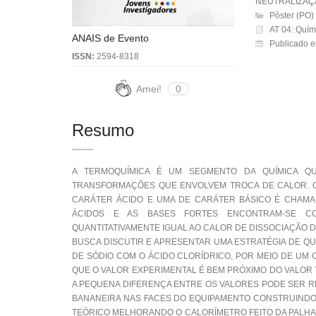
NEUTRALIZAÇ
Pôster (PO)
AT 04: Quím
ANAIS de Evento
Publicado 
ISSN:
2594-8318
Amei!
0
Resumo
A TERMOQUÍMICA É UM SEGMENTO DA QUÍMICA Q
TRANSFORMAÇÕES QUE ENVOLVEM TROCA DE CALOR. O
CARÁTER ÁCIDO E UMA DE CARÁTER BÁSICO É CHAMA
ÁCIDOS E AS BASES FORTES ENCONTRAM-SE CO
QUANTITATIVAMENTE IGUAL AO CALOR DE DISSOCIAÇÃO 
BUSCA DISCUTIR E APRESENTAR UMA ESTRATÉGIA DE Q
DE SÓDIO COM O ÁCIDO CLORÍDRICO, POR MEIO DE UM 
QUE O VALOR EXPERIMENTAL É BEM PRÓXIMO DO VALOR 
A PEQUENA DIFERENÇA ENTRE OS VALORES PODE SER RE
BANANEIRA NAS FACES DO EQUIPAMENTO CONSTRUINDO.
TEÓRICO MELHORANDO O CALORÍMETRO FEITO DA PALHA