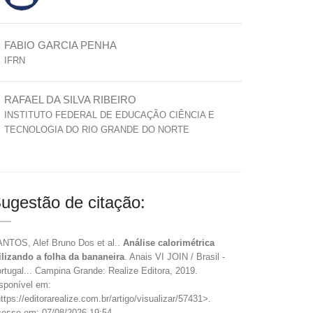
FABIO GARCIA PENHA
IFRN
RAFAEL DA SILVA RIBEIRO
INSTITUTO FEDERAL DE EDUCAÇÃO CIÊNCIA E
TECNOLOGIA DO RIO GRANDE DO NORTE
ugestão de citação:
NTOS, Alef Bruno Dos et al..
Análise calorimétrica
ilizando a folha da bananeira
. Anais VI JOIN / Brasil -
rtugal... Campina Grande: Realize Editora, 2019.
sponível em:
ttps://editorarealize.com.br/artigo/visualizar/57431>.
esso em: 07/08/2026 19:54