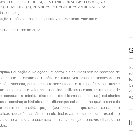
aves: EDUCAÇÃO E RELAÇÕES ETNICORRACIAIS, FORMAÇÃO
A) PEDAGOGO (A), PRÁTICAS PEDAGÓGICAS ANTIRRACISTAS
o Oral (CO)
ção, História e Ensino da Cultura Afro-Brasileira, Africana e
m 17 de outubro de 2018
S
SO
sciplina Educação e Relações Etnicorraciais no Brasil tem no processo de
re
oriedade do ensino da História e Cultura Afro-Brasileira através da Lei
fo
ucação Nacional, percebemos a necessidade e a importância de buscar
Ca
 que contemplem e valorizem o ensino. Utilizamos como instrumentos de
<h
e cursaram a referida disciplina. Identificamos que os (as) estudantes
Ac
sa construção histórica e às diferenças existentes, no qual o currículo
to é construído à medida que, os (as) estudantes aprofundam conceitos e
práticas pedagógicas às tornando inclusivas, dosadas com respeito e
ições que a mesma proporciona para a construção de novos olhares que
I
stas.