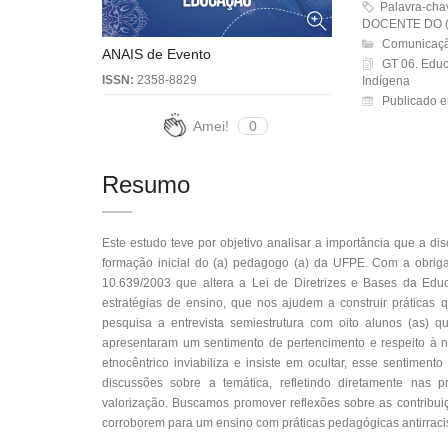
Palavra-ch
DOCENTE DO (
Comunicaçã
ANAIS de Evento
GT 06. Educa
ISSN:
2358-8829
Indígena
Publicado e
Amei!
0
Resumo
Este estudo teve por objetivo analisar a importância que a di
formação inicial do (a) pedagogo (a) da UFPE. Com a obrigat
10.639/2003 que altera a Lei de Diretrizes e Bases da Ed
estratégias de ensino, que nos ajudem a construir práticas
pesquisa a entrevista semiestrutura com oito alunos (as) qu
apresentaram um sentimento de pertencimento e respeito à nos
etnocêntrico inviabiliza e insiste em ocultar, esse sentimen
discussões sobre a temática, refletindo diretamente nas 
valorização. Buscamos promover reflexões sobre as contribu
corroborem para um ensino com práticas pedagógicas antirraci