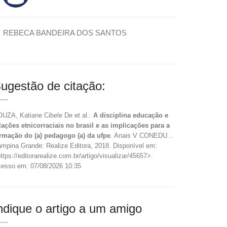
REBECA BANDEIRA DOS SANTOS
ugestão de citação:
UZA, Katiane Cibele De et al..
A disciplina educação e
lações etnicorraciais no brasil e as implicações para a
rmação do (a) pedagogo (a) da ufpe
. Anais V CONEDU...
mpina Grande: Realize Editora, 2018. Disponível em:
ttps://editorarealize.com.br/artigo/visualizar/45657>.
esso em: 07/08/2026 10:35
ndique o artigo a um amigo