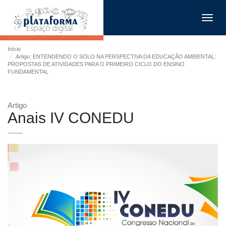
Toggl
navig
Início
Artigo: ENTENDENDO O SOLO NA PERSPECTIVA DA EDUCAÇÃO AMBIENTAL:
PROPOSTAS DE ATIVIDADES PARA O PRIMEIRO CICLO DO ENSINO
FUNDAMENTAL
Artigo
Anais IV CONEDU