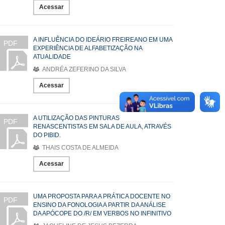
Acessar
A INFLUÊNCIA DO IDEÁRIO FREIREANO EM UMA
PDF
EXPERIÊNCIA DE ALFABETIZAÇÃO NA
ATUALIDADE
ANDRÉA ZEFERINO DA SILVA
Acessar
A UTILIZAÇÃO DAS PINTURAS
PDF
RENASCENTISTAS EM SALA DE AULA, ATRAVÉS
DO PIBID.
THAIS COSTA DE ALMEIDA
Acessar
UMA PROPOSTA PARA A PRÁTICA DOCENTE NO
PDF
ENSINO DA FONOLOGIA A PARTIR DA ANÁLISE
DA APÓCOPE DO /R/ EM VERBOS NO INFINITIVO