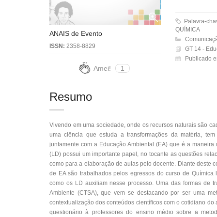
Palavra-ch
QUÍMICA
ANAIS de Evento
Comunicaçã
ISSN:
2358-8829
GT 14 - Edu
Publicado 
Amei!
1
Resumo
Vivendo em uma sociedade, onde os recursos naturais são cad
uma ciência que estuda a transformações da matéria, tem
juntamente com a Educação Ambiental (EA) que é a maneira mai
(LD) possui um importante papel, no tocante as questões rela
como para a elaboração de aulas pelo docente. Diante deste c
de EA são trabalhados pelos egressos do curso de Química 
como os LD auxiliam nesse processo. Uma das formas de tr
Ambiente (CTSA), que vem se destacando por ser uma meto
contextualização dos conteúdos científicos com o cotidiano do
questionário à professores do ensino médio sobre a metodo