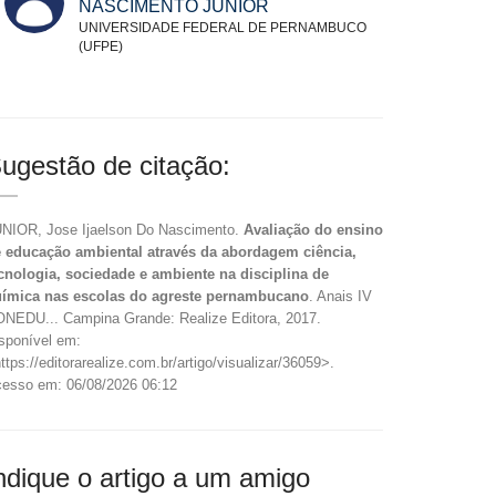
NASCIMENTO JUNIOR
UNIVERSIDADE FEDERAL DE PERNAMBUCO
(UFPE)
ugestão de citação:
NIOR, Jose Ijaelson Do Nascimento.
Avaliação do ensino
 educação ambiental através da abordagem ciência,
cnologia, sociedade e ambiente na disciplina de
ímica nas escolas do agreste pernambucano
. Anais IV
NEDU... Campina Grande: Realize Editora, 2017.
sponível em:
ttps://editorarealize.com.br/artigo/visualizar/36059>.
esso em: 06/08/2026 06:12
ndique o artigo a um amigo