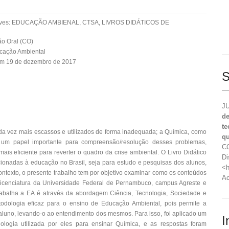
aves: EDUCAÇÃO AMBIENAL, CTSA, LIVROS DIDÁTICOS DE
o Oral (CO)
cação Ambiental
em 19 de dezembro de 2017
S
JU
de
te
a vez mais escassos e utilizados de forma inadequada; a Química, como
qu
 um papel importante para compreensão/resolução desses problemas,
CO
s eficiente para reverter o quadro da crise ambiental. O Livro Didático
Di
cionadas à educação no Brasil, seja para estudo e pesquisas dos alunos,
<h
ontexto, o presente trabalho tem por objetivo examinar como os conteúdos
Ac
licenciatura da Universidade Federal de Pernambuco, campus Agreste e
abalha a EA é através da abordagem Ciência, Tecnologia, Sociedade e
dologia eficaz para o ensino de Educação Ambiental, pois permite a
 aluno, levando-o ao entendimento dos mesmos. Para isso, foi aplicado um
I
logia utilizada por eles para ensinar Química, e as respostas foram