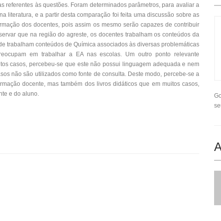
ias referentes às questões. Foram determinados parâmetros, para avaliar a
a literatura, e a partir desta comparação foi feita uma discussão sobre as
ormação dos docentes, pois assim os mesmo serão capazes de contribuir
servar que na região do agreste, os docentes trabalham os conteúdos da
nde trabalham conteúdos de Química associados às diversas problemáticas
reocupam em trabalhar a EA nas escolas. Um outro ponto relevante
itos casos, percebeu-se que este não possui linguagem adequada e nem
sos não são utilizados como fonte de consulta. Deste modo, percebe-se a
ormação docente, mas também dos livros didáticos que em muitos casos,
nte e do aluno.
Go
se
A