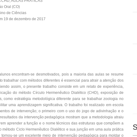
 CHD, AULAS PRÁTICAS
o Oral (CO)
ino de Ciências
em 19 de dezembro de 2017
 alunos encontram-se desmotivados, pois a maioria das aulas se resume
to trabalhar com métodos diferentes é essencial para atrair a atenção dos
endo assim, o presente trabalho consiste em um relato de experiência,
icação do método Círculo Hermenêutico Dialético (CHD), exposição de
, como estratégia metodológica diferente para se trabalhar zoologia no
ilitar uma aprendizagem significativa. O trabalho foi realizado em escola
omentos de intervenção; o primeiro com o uso do jogo de adivinhação e o
resultados da intervenção pedagógica mostram que a metodologia atraiu
erem aprender a função e o nome técnicos das estruturas que compõem a
S
do método Ciclo Hermenêutico Dialético e sua junção em uma aula prática
 tornou-se um excelente meio de intervenção pedagógica para moldar o