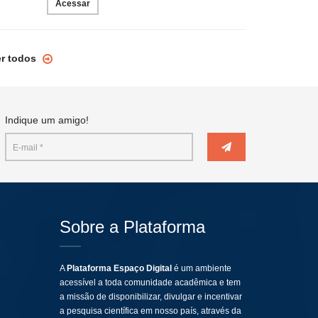
Acessar
er todos
Indique um amigo!
Sobre a Plataforma
A
Plataforma Espaço Digital
é um ambiente
acessível a toda comunidade acadêmica e tem
a missão de disponibilizar, divulgar e incentivar
a pesquisa científica em nosso país, através da