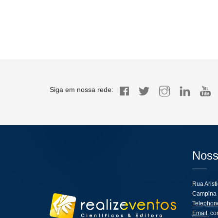
Siga em nossa rede:
Noss
Rua Arist
Campina 
Telephon
Email:
co