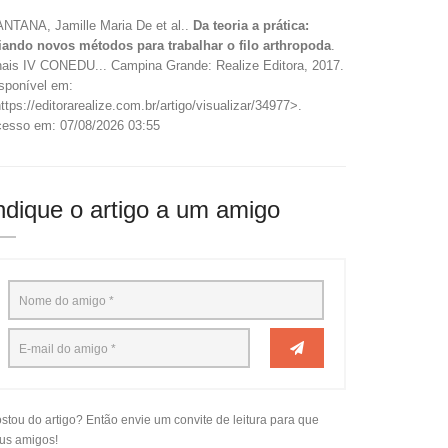
NTANA, Jamille Maria De et al..
Da teoria a prática:
iando novos métodos para trabalhar o filo arthropoda
.
ais IV CONEDU... Campina Grande: Realize Editora, 2017.
sponível em:
ttps://editorarealize.com.br/artigo/visualizar/34977>.
esso em: 07/08/2026 03:55
ndique o artigo a um amigo
stou do artigo? Então envie um convite de leitura para que
us amigos!