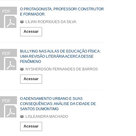
O PROTAGONISTA, PROFESSOR! CONSTRUTOR
PDF
E FORMADOR.
LILIAN RODRIGUES DA SILVA
Acessar
BULLYING NAS AULAS DE EDUCAÇÃO FÍSICA:
PDF
UMA REVISÃO LITERÁRIA ACERCA DESSE
FENÔMENO
NYSHERDSON FERNANDES DE BARROS
Acessar
O ADENSAMENTO URBANO E SUAS
PDF
CONSEQUÊNCIAS: ANÁLISE DA CIDADE DE
SANTOS DUMONT/MG
LISLEANDRA MACHADO
Acessar