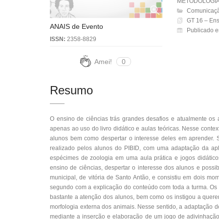
METODOLOGIA
Comunicaçã
GT 16 – Ens
ANAIS de Evento
Publicado 
ISSN:
2358-8829
Amei!
0
Resumo
O ensino de ciências trás grandes desafios e atualmente os
apenas ao uso do livro didático e aulas teóricas. Nesse contex
alunos bem como despertar o interesse deles em aprender. S
realizado pelos alunos do PIBID, com uma adaptação da apl
espécimes de zoologia em uma aula prática e jogos didáticos
ensino de ciências, despertar o interesse dos alunos e possib
municipal, de vitória de Santo Antão, e consistiu em dois m
segundo com a explicação do conteúdo com toda a turma. Os 
bastante a atenção dos alunos, bem como os instigou a quer
morfologia externa dos animais. Nesse sentido, a adaptação 
mediante a inserção e elaboração de um jogo de adivinhação