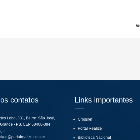
V
os contatos
Links importantes
ides Lobo, 331, Bairro: São José,
Crossref
Grande - PB, CEP 58400-384
Portal Realize
e:
#
ntato@portalrealize.com.br
Biblioteca Nacional