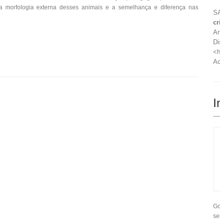
 a morfologia externa desses animais e a semelhança e diferença nas
SA
cr
An
Di
<h
Ac
I
Go
se