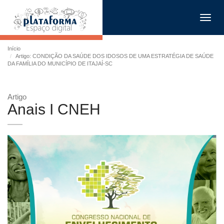
Toggl
navig
Início
Artigo: CONDIÇÃO DA SAÚDE DOS IDOSOS DE UMA ESTRATÉGIA DE SAÚDE
DA FAMÍLIA DO MUNICÍPIO DE ITAJAÍ-SC
Artigo
Anais I CNEH