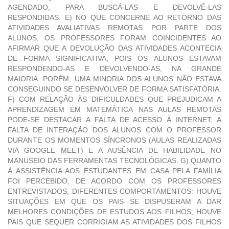
AGENDADO, PARA BUSCÁ-LAS E DEVOLVÊ-LAS
RESPONDIDAS. E) NO QUE CONCERNE AO RETORNO DAS
ATIVIDADES AVALIATIVAS REMOTAS POR PARTE DOS
ALUNOS, OS PROFESSORES FORAM COINCIDENTES AO
AFIRMAR QUE A DEVOLUÇÃO DAS ATIVIDADES ACONTECIA
DE FORMA SIGNIFICATIVA, POIS OS ALUNOS ESTAVAM
RESPONDENDO-AS E DEVOLVENDO-AS, NA GRANDE
MAIORIA. PORÉM, UMA MINORIA DOS ALUNOS NÃO ESTAVA
CONSEGUINDO SE DESENVOLVER DE FORMA SATISFATÓRIA.
F) COM RELAÇÃO ÀS DIFICULDADES QUE PREJUDICAM A
APRENDIZAGEM EM MATEMÁTICA NAS AULAS REMOTAS
PODE-SE DESTACAR A FALTA DE ACESSO À INTERNET; A
FALTA DE INTERAÇÃO DOS ALUNOS COM O PROFESSOR
DURANTE OS MOMENTOS SÍNCRONOS (AULAS REALIZADAS
VIA GOOGLE MEET) E A AUSÊNCIA DE HABILIDADE NO
MANUSEIO DAS FERRAMENTAS TECNOLÓGICAS. G) QUANTO
À ASSISTÊNCIA AOS ESTUDANTES EM CASA PELA FAMÍLIA
FOI PERCEBIDO, DE ACORDO COM OS PROFESSORES
ENTREVISTADOS, DIFERENTES COMPORTAMENTOS: HOUVE
SITUAÇÕES EM QUE OS PAIS SE DISPUSERAM A DAR
MELHORES CONDIÇÕES DE ESTUDOS AOS FILHOS; HOUVE
PAIS QUE SEQUER CORRIGIAM AS ATIVIDADES DOS FILHOS