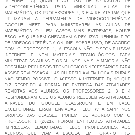
INTERNET. C) QUANTO AO USO DE APLICATIVO DE
VIDEOCONFERÊNCIA PARA MINISTRAR AULAS DE
MATEMÁTICA, OS PROFESSORES 2, 3 E 4 RELATARAM QUE
UTILIZARAM A FERRAMENTA DE VIDEOCONFERÊNCIA
GOOGLE MEET PARA MINISTRAREM AS AULAS DE
MATEMÁTICA OU, EM CASOS MAIS EXTREMOS, HOUVE
ESCOLAS QUE NEM CHEGARAM A REALIZAR NENHUM TIPO
DE VIDEOCONFERÊNCIA ONLINE. SOBRE ISSO, DE ACORDO
COM O PROFESSOR 1, A ESCOLA NÃO DISPONIBILIZAVA
INTERNET E NEM MATERIAIS TECNOLÓGICOS PARA
MINISTRAR AS AULAS E OS ALUNOS, NA SUA MAIORIA, NÃO
POSSUÍAM RECURSOS TECNOLÓGICOS NECESSÁRIOS PARA
ASSISTIREM ESSAS AULAS OU RESIDIAM EM LOCAIS RURAIS
NÃO SENDO POSSÍVEL O ACESSO À INTERNET. D) NO QUE
DIZ RESPEITO À FORMA DE ENTREGA DAS ATIVIDADES
REMOTAS AOS ALUNOS, OS PROFESSORES 2, 3 E 4
RESPONDERAM QUE OS ALUNOS RECEBEM AS ATIVIDADES
ATRAVÉS DO GOOGLE CLASSROOM E EM CASO
EXCEPCIONAL, ERAM ENVIADAS PELO WHATSAPP NOS
GRUPOS DAS CLASSES, PORÉM, DE ACORDO COM O
PROFESSOR 1 (2021), FORAM ENTREGUES ATIVIDADES
IMPRESSAS, ELABORADAS PELOS PROFESSORES, AOS
ALUNOS, QUE VIAM A ESCOLA, EM HORÁRIO PRÉ-