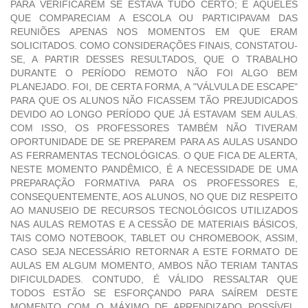
PARA VERIFICAREM SE ESTAVA TUDO CERTO; E AQUELES
QUE COMPARECIAM A ESCOLA OU PARTICIPAVAM DAS
REUNIÕES APENAS NOS MOMENTOS EM QUE ERAM
SOLICITADOS. COMO CONSIDERAÇÕES FINAIS, CONSTATOU-
SE, A PARTIR DESSES RESULTADOS, QUE O TRABALHO
DURANTE O PERÍODO REMOTO NÃO FOI ALGO BEM
PLANEJADO. FOI, DE CERTA FORMA, A "VÁLVULA DE ESCAPE"
PARA QUE OS ALUNOS NÃO FICASSEM TÃO PREJUDICADOS
DEVIDO AO LONGO PERÍODO QUE JÁ ESTAVAM SEM AULAS.
COM ISSO, OS PROFESSORES TAMBÉM NÃO TIVERAM
OPORTUNIDADE DE SE PREPAREM PARA AS AULAS USANDO
AS FERRAMENTAS TECNOLÓGICAS. O QUE FICA DE ALERTA,
NESTE MOMENTO PANDÊMICO, É A NECESSIDADE DE UMA
PREPARAÇÃO FORMATIVA PARA OS PROFESSORES E,
CONSEQUENTEMENTE, AOS ALUNOS, NO QUE DIZ RESPEITO
AO MANUSEIO DE RECURSOS TECNOLÓGICOS UTILIZADOS
NAS AULAS REMOTAS E A CESSÃO DE MATERIAIS BÁSICOS,
TAIS COMO NOTEBOOK, TABLET OU CHROMEBOOK, ASSIM,
CASO SEJA NECESSÁRIO RETORNAR A ESTE FORMATO DE
AULAS EM ALGUM MOMENTO, AMBOS NÃO TERIAM TANTAS
DIFICULDADES. CONTUDO, É VÁLIDO RESSALTAR QUE
TODOS ESTÃO SE ESFORÇANDO PARA SAÍREM DESTE
MOMENTO COM O MÁXIMO DE APRENDIZADO POSSÍVEL,