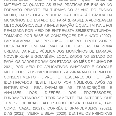
MATEMÁTICA QUANTO AS SUAS PRÁTICAS DE ENSINO NO
FORMATO REMOTO EM TURMAS DO 3° ANO DO ENSINO
MÉDIO, EM ESCOLAS PÚBLICAS DA EDUCAÇÃO BÁSICA EM
MUNICÍPIOS DO ESTADO DO PARÁ (BRASIL). A ABORDAGEM
METODOLÓGICA DESTA INVESTIGAÇÃO É QUALITATIVA E FOI
REALIZADA POR MEIO DE ENTREVISTA SEMIESTRUTURADA,
TOMANDO POR BASE AS CONCEPÇÕES DE MINAYO (2007).
PARTICIPARAM DA PESQUISA QUATRO PROFESSORES
LICENCIADOS EM MATEMÁTICA DE ESCOLAS DA ZONA
URBANA, DA REDE PÚBLICA DOS MUNICÍPIOS DE MARABÁ,
NOVA IPIXUNA E GOIANÉSIA, LOCALIZADOS NO ESTADO DO
PARÁ. OS DADOS FORAM COLETADOS NO MÊS DE JUNHO DE
2021, POR MEIO DO APLICATIVOS WHATSAPP E GOOGLE
MEET. TODOS OS PARTICIPANTES ASSINARAM O TERMO DE
CONSENTIMENTO LIVRE E ESCLARECIDO E SÃO
IDENTIFICADOS NESTE TEXTO POR NÚMEROS. APÓS AS
ENTREVISTAS, REALIZARAM-SE AS TRANSCRIÇÕES E
ANÁLISES DOS DIZERES DOS PROFESSORES,
FUNDAMENTANDO-SE TEORICAMENTE EM AUTORES QUE
TÊM SE DEDICADO AO ESTUDO DESTA TEMÁTICA, TAIS
COMO: CAZAL (2021), CORRÊA E BRANDEMBERG (2021),
DIAS (2021), VIEIRA E SILVA (2020). DENTRE OS PRINCIPAIS