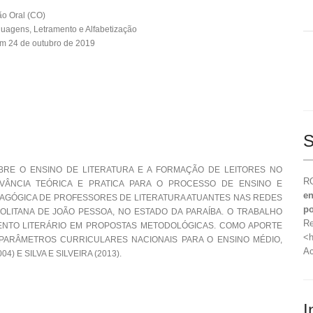
o Oral (CO)
guagens, Letramento e Alfabetização
m 24 de outubro de 2019
S
RE O ENSINO DE LITERATURA E A FORMAÇÃO DE LEITORES NO
RO
EVÂNCIA TEÓRICA E PRATICA PARA O PROCESSO DE ENSINO E
en
EDAGÓGICA DE PROFESSORES DE LITERATURA ATUANTES NAS REDES
po
OLITANA DE JOÃO PESSOA, NO ESTADO DA PARAÍBA. O TRABALHO
Re
ENTO LITERÁRIO EM PROPOSTAS METODOLÓGICAS. COMO APORTE
<h
PARÂMETROS CURRICULARES NACIONAIS PARA O ENSINO MÉDIO,
Ac
 E SILVA E SILVEIRA (2013).
I