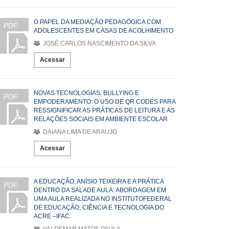
O PAPEL DA MEDIAÇÃO PEDAGÓGICA COM
PDF
ADOLESCENTES EM CASAS DE ACOLHIMENTO
JOSÉ CARLOS NASCIMENTO DA SILVA
Acessar
NOVAS TECNOLOGIAS, BULLYING E
PDF
EMPODERAMENTO: O USO DE QR CODES PARA
RESSIGNIFICAR AS PRÁTICAS DE LEITURA E AS
RELAÇÕES SOCIAIS EM AMBIENTE ESCOLAR
DAIANA LIMA DE ARAUJO
Acessar
A EDUCAÇÃO, ANÍSIO TEIXEIRA E A PRÁTICA
PDF
DENTRO DA SALADE AULA: ABORDAGEM EM
UMA AULA REALIZADA NO INSTITUTOFEDERAL
DE EDUCAÇÃO, CIÊNCIA E TECNOLOGIA DO
ACRE –IFAC.