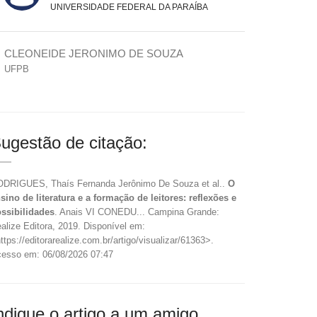
UNIVERSIDADE FEDERAL DA PARAÍBA
CLEONEIDE JERONIMO DE SOUZA
UFPB
ugestão de citação:
DRIGUES, Thaís Fernanda Jerônimo De Souza et al..
O
sino de literatura e a formação de leitores: reflexões e
ssibilidades
. Anais VI CONEDU... Campina Grande:
alize Editora, 2019. Disponível em:
ttps://editorarealize.com.br/artigo/visualizar/61363>.
esso em: 06/08/2026 07:47
ndique o artigo a um amigo