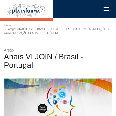
Toggl
navig
Início
Artigo: GRAFITOS DE BANHEIRO: UM RECORTE DA UFRN E AS RELAÇÕES
COM EDUCAÇÃO SEXUAL E DE GÊNERO
Artigo
Anais VI JOIN / Brasil -
Portugal