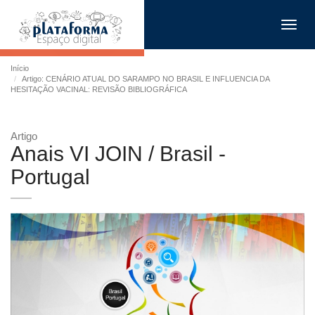
Toggl
navig
Início
Artigo: CENÁRIO ATUAL DO SARAMPO NO BRASIL E INFLUENCIA DA
HESITAÇÃO VACINAL: REVISÃO BIBLIOGRÁFICA
Artigo
Anais VI JOIN / Brasil -
Portugal