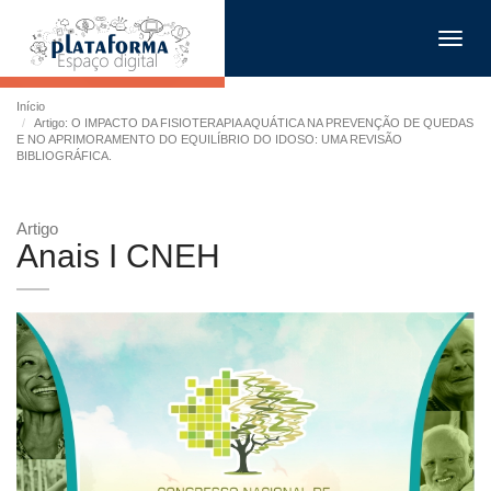
Toggl
navig
Início
Artigo: O IMPACTO DA FISIOTERAPIA AQUÁTICA NA PREVENÇÃO DE QUEDAS
E NO APRIMORAMENTO DO EQUILÍBRIO DO IDOSO: UMA REVISÃO
BIBLIOGRÁFICA.
Artigo
Anais I CNEH