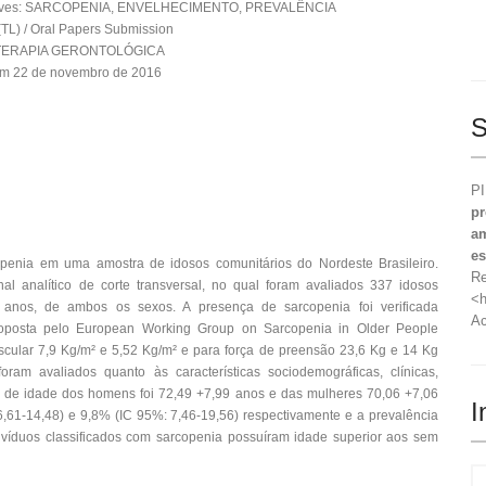
aves: SARCOPENIA, ENVELHECIMENTO, PREVALÊNCIA
TL) / Oral Papers Submission
IOTERAPIA GERONTOLÓGICA
em 22 de novembro de 2016
S
PI
pr
am
es
copenia em uma amostra de idosos comunitários do Nordeste Brasileiro.
Re
l analítico de corte transversal, no qual foram avaliados 337 idosos
<h
 anos, de ambos os sexos. A presença de sarcopenia foi verificada
Ac
roposta pelo European Working Group on Sarcopenia in Older People
ular 7,9 Kg/m² e 5,52 Kg/m² e para força de preensão 23,6 Kg e 14 Kg
ram avaliados quanto às características sociodemográficas, clínicas,
a de idade dos homens foi 72,49 +7,99 anos e das mulheres 70,06 +7,06
I
,61-14,48) e 9,8% (IC 95%: 7,46-19,56) respectivamente e a prevalência
ivíduos classificados com sarcopenia possuíram idade superior aos sem