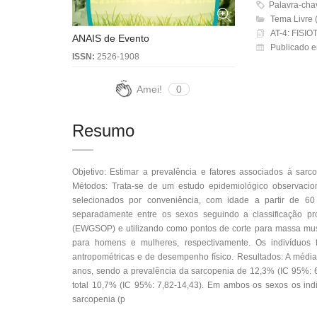
Palavra-ch
Tema Livre (
AT-4: FIS
ANAIS de Evento
Publicado 
ISSN:
2526-1908
Amei!
0
Resumo
Objetivo: Estimar a prevalência e fatores associados à sar
Métodos: Trata-se de um estudo epidemiológico observaciona
selecionados por conveniência, com idade a partir de 60
separadamente entre os sexos seguindo a classificação p
(EWGSOP) e utilizando como pontos de corte para massa musc
para homens e mulheres, respectivamente. Os indivíduos fo
antropométricas e de desempenho físico. Resultados: A médi
anos, sendo a prevalência da sarcopenia de 12,3% (IC 95%: 6
total 10,7% (IC 95%: 7,82-14,43). Em ambos os sexos os ind
sarcopenia (p