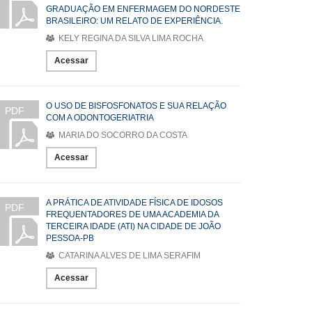
GRADUAÇÃO EM ENFERMAGEM DO NORDESTE
BRASILEIRO: UM RELATO DE EXPERIÊNCIA.
KELY REGINA DA SILVA LIMA ROCHA
Acessar
O USO DE BISFOSFONATOS E SUA RELAÇÃO
PDF
COM A ODONTOGERIATRIA
MARIA DO SOCORRO DA COSTA
Acessar
A PRÁTICA DE ATIVIDADE FÍSICA DE IDOSOS
PDF
FREQUENTADORES DE UMA ACADEMIA DA
TERCEIRA IDADE (ATI) NA CIDADE DE JOÃO
PESSOA-PB
CATARINA ALVES DE LIMA SERAFIM
Acessar