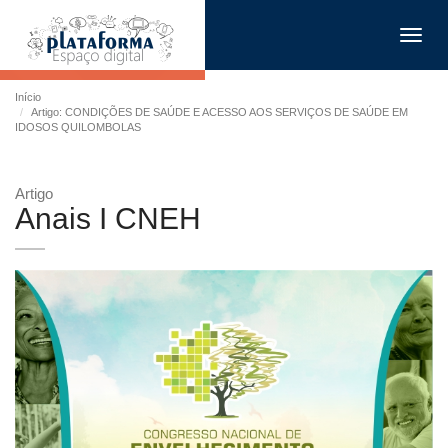
Toggl
navig
Início
Artigo: CONDIÇÕES DE SAÚDE E ACESSO AOS SERVIÇOS DE SAÚDE EM
IDOSOS QUILOMBOLAS
Artigo
Anais I CNEH