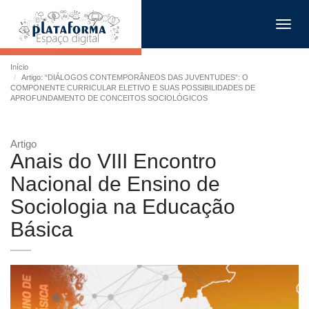
Toggl
navig
Início
Artigo: “DIÁLOGOS CONTEMPORÂNEOS DAS JUVENTUDES”: O
COMPONENTE CURRICULAR ELETIVO E SUAS POSSIBILIDADES DE
APROFUNDAMENTO DE CONCEITOS SOCIOLÓGICOS
Artigo
Anais do VIII Encontro
Nacional de Ensino de
Sociologia na Educação
Básica