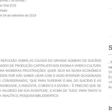
TERNET, INTERNET
o Oral (CO)
ologia
em 04 de setembro de 2019
S
 REFLEXÃO SOBRE AS CAUSAS DO GRANDE NÚMERO DE SUICÍDIO
, 
 MODO DE PRODUÇÃO CAPITALISTA NOS ENSINA A VIVER A CULTURA
ca
IONA INÚMERAS FRUSTRAÇÕES, QUER SEJA NA SEARA ECONÓMICA
VI
DIOS POR NÃO SABER LIDAR COM O VAZIO INTERIOR OCASIONADO
Ed
 CONSIDERANDO, “QUE PARA SUPERAR O MAL DO SUICÍDIO E AS
<h
NSIEDADE, A ANGÚSTIA, O MEDO E A DÚVIDA – É PRECISO QUE SE
Ac
 VALORIZO EM SUA PLENITUDE, E ACIMA DE TUDO. PARA TANTO O
 ANALÍTICO, PESQUISA BIBLIOGRÁFICO
I