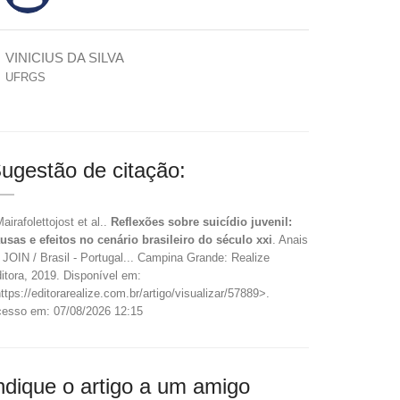
VINICIUS DA SILVA
UFRGS
ugestão de citação:
Mairafolettojost et al..
Reflexões sobre suicídio juvenil:
usas e efeitos no cenário brasileiro do século xxi
. Anais
 JOIN / Brasil - Portugal... Campina Grande: Realize
itora, 2019. Disponível em:
ttps://editorarealize.com.br/artigo/visualizar/57889>.
esso em: 07/08/2026 12:15
ndique o artigo a um amigo