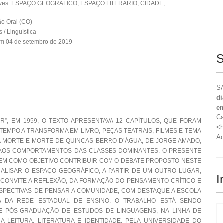
aves: ESPAÇO GEOGRÁFICO, ESPAÇO LITERÁRIO, CIDADE,
o Oral (CO)
 / Linguística
em 04 de setembro de 2019
S
SA
di
e
Ca
”, EM 1959, O TEXTO APRESENTAVA 12 CAPÍTULOS, QUE FORAM
<h
 TEMPO A TRANSFORMA EM LIVRO, PEÇAS TEATRAIS, FILMES E TEMA
Ac
 A MORTE E MORTE DE QUINCAS BERRO D’ÁGUA, DE JORGE AMADO,
Z AOS COMPORTAMENTOS DAS CLASSES DOMINANTES. O PRESENTE
TEM COMO OBJETIVO CONTRIBUIR COM O DEBATE PROPOSTO NESTE
ALISAR O ESPAÇO GEOGRÁFICO, A PARTIR DE UM OUTRO LUGAR,
I
CONVITE A REFLEXÃO, DA FORMAÇÃO DO PENSAMENTO CRÍTICO E
RSPECTIVAS DE PENSAR A COMUNIDADE, COM DESTAQUE A ESCOLA
 DA REDE ESTADUAL DE ENSINO. O TRABALHO ESTÁ SENDO
 PÓS-GRADUAÇÃO DE ESTUDOS DE LINGUAGENS, NA LINHA DE
 LEITURA, LITERATURA E IDENTIDADE, PELA UNIVERSIDADE DO