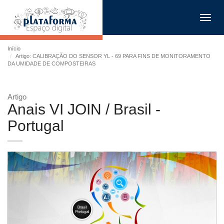
Toggl
navig
Início
Artigo: CALIBRAÇÃO DO SENSOR YL - 69 PARA FINS DE MONITORAMENTO
DA UMIDADE DE COMPOSTEIRAS
Artigo
Anais VI JOIN / Brasil -
Portugal