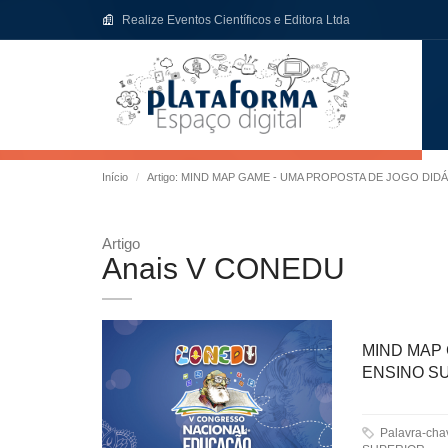
Realize Eventos Científicos e Editora Ltda
Início
Artigo: MIND MAP GAME - UMA PROPOSTA DE JOGO DID
Artigo
Anais V CONEDU
MIND MAP 
ENSINO S
Palavra-ch