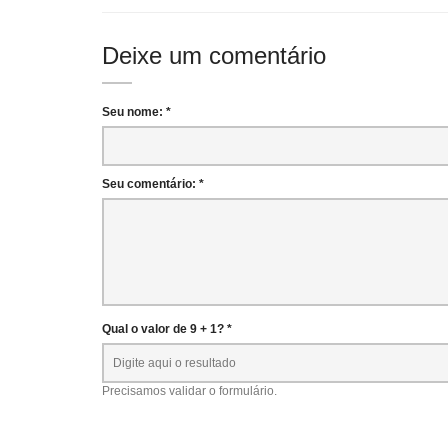
Deixe um comentário
Seu nome: *
Seu comentário: *
Qual o valor de 9 + 1? *
Precisamos validar o formulário.