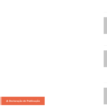
Declaração de Publicação