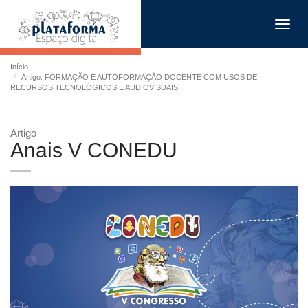
Toggl
navig
Início
Artigo: FORMAÇÃO E AUTOFORMAÇÃO DOCENTE COM USOS DE
RECURSOS TECNOLÓGICOS E AUDIOVISUAIS
Artigo
Anais V CONEDU