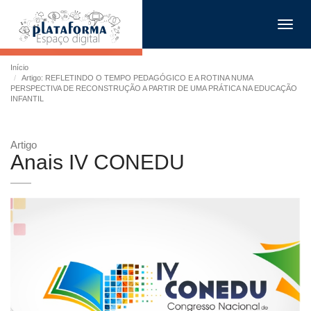
Toggl
navig
Início
Artigo: REFLETINDO O TEMPO PEDAGÓGICO E A ROTINA NUMA
PERSPECTIVA DE RECONSTRUÇÃO A PARTIR DE UMA PRÁTICA NA EDUCAÇÃO
INFANTIL
Artigo
Anais IV CONEDU