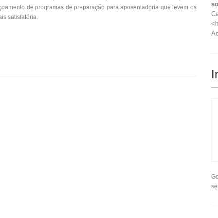
so
içoamento de programas de preparação para aposentadoria que levem os
Ca
s satisfatória.
<h
Ac
I
Go
se