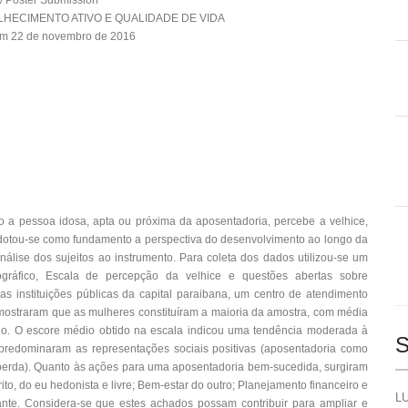
/ Poster Submission
LHECIMENTO ATIVO E QUALIDADE DE VIDA
em 22 de novembro de 2016
o a pessoa idosa, apta ou próxima da aposentadoria, percebe a velhice,
 Adotou-se como fundamento a perspectiva do desenvolvimento ao longo da
nálise dos sujeitos ao instrumento. Para coleta dos dados utilizou-se um
mográfico, Escala de percepção da velhice e questões abertas sobre
as instituições públicas da capital paraibana, um centro de atendimento
 mostraram que as mulheres constituíram a maioria da amostra, com média
dio. O escore médio obtido na escala indicou uma tendência moderada à
S
 predominaram as representações sociais positivas (aposentadoria como
perda). Quanto às ações para uma aposentadoria bem-sucedida, surgiram
ito, do eu hedonista e livre; Bem-estar do outro; Planejamento financeiro e
LU
ante. Considera-se que estes achados possam contribuir para ampliar e