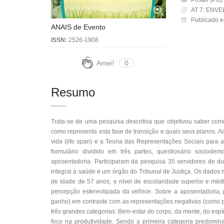
Pôster (PO) 
AT 7: ENVE
Publicado 
ANAIS de Evento
ISSN:
2526-1908
Amei!
0
Resumo
Trata-se de uma pesquisa descritiva que objetivou saber com
como representa esta fase de transição e quais seus planos.
vida (life span) e a Teoria das Representações Sociais para a
formulário dividido em três partes, questionário sociode
aposentadoria. Participaram da pesquisa 35 servidores de du
integral à saúde e um órgão do Tribunal de Justiça. Os dados
de idade de 57 anos, e nível de escolaridade superior e mé
percepção estereotipada da velhice. Sobre a aposentadoria,
ganho) em contraste com as representações negativas (como 
três grandes categorias: Bem-estar do corpo, da mente, do espír
foco na produtividade. Sendo a primeira categoria predomin