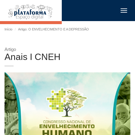
Toggl
navig
Início
Artigo: O ENVELHECIMENTO E A DEPRESSÃO
Artigo
Anais I CNEH