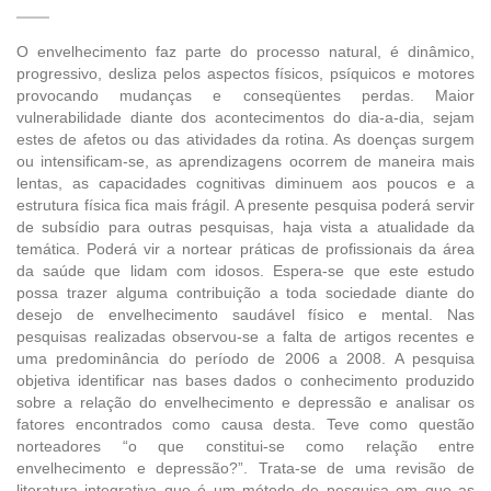
O envelhecimento faz parte do processo natural, é dinâmico,
progressivo, desliza pelos aspectos físicos, psíquicos e motores
provocando mudanças e conseqüentes perdas. Maior
vulnerabilidade diante dos acontecimentos do dia-a-dia, sejam
estes de afetos ou das atividades da rotina. As doenças surgem
ou intensificam-se, as aprendizagens ocorrem de maneira mais
lentas, as capacidades cognitivas diminuem aos poucos e a
estrutura física fica mais frágil. A presente pesquisa poderá servir
de subsídio para outras pesquisas, haja vista a atualidade da
temática. Poderá vir a nortear práticas de profissionais da área
da saúde que lidam com idosos. Espera-se que este estudo
possa trazer alguma contribuição a toda sociedade diante do
desejo de envelhecimento saudável físico e mental. Nas
pesquisas realizadas observou-se a falta de artigos recentes e
uma predominância do período de 2006 a 2008. A pesquisa
objetiva identificar nas bases dados o conhecimento produzido
sobre a relação do envelhecimento e depressão e analisar os
fatores encontrados como causa desta. Teve como questão
norteadores “o que constitui-se como relação entre
envelhecimento e depressão?”. Trata-se de uma revisão de
literatura integrativa que é um método de pesquisa em que as