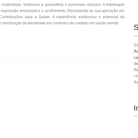
 criatividade, fortaleceu a autoestima e promoveu vínculos. A Arteterapia
a expressão emocional e o acolhimento. Recomenda-se sua aplicação em
 Contribuições para a Saúde: A experiência evidenciou o potencial da
 e valorização da identidade em contextos de cuidado em saúde mental.
S
SA
Ar
ca
de
Re
<h
Ac
I