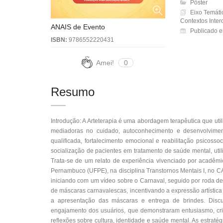
Pôster
Eixo Temáti
Contextos Interc
ANAIS de Evento
Publicado e
ISBN:
9786552220431
Amei!
0
Resumo
Introdução: A Arteterapia é uma abordagem terapêutica que util
mediadoras no cuidado, autoconhecimento e desenvolvimen
qualificada, fortalecimento emocional e reabilitação psicosso
socialização de pacientes em tratamento de saúde mental, ut
Trata-se de um relato de experiência vivenciado por acadêm
Pernambuco (UFPE), na disciplina Transtornos Mentais I, no 
iniciando com um vídeo sobre o Carnaval, seguido por roda de 
de máscaras carnavalescas, incentivando a expressão artística 
a apresentação das máscaras e entrega de brindes. Discu
engajamento dos usuários, que demonstraram entusiasmo, criat
reflexões sobre cultura, identidade e saúde mental. As estrat