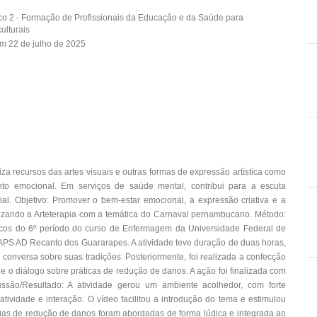
co 2 - Formação de Profissionais da Educação e da Saúde para
ulturais
m 22 de julho de 2025
iza recursos das artes visuais e outras formas de expressão artística como
to emocional. Em serviços de saúde mental, contribui para a escuta
cial. Objetivo: Promover o bem-estar emocional, a expressão criativa e a
ilizando a Arteterapia com a temática do Carnaval pernambucano. Método:
icos do 6º período do curso de Enfermagem da Universidade Federal de
CAPS AD Recanto dos Guararapes. A atividade teve duração de duas horas,
conversa sobre suas tradições. Posteriormente, foi realizada a confecção
e o diálogo sobre práticas de redução de danos. A ação foi finalizada com
ssão/Resultado: A atividade gerou um ambiente acolhedor, com forte
ividade e interação. O vídeo facilitou a introdução do tema e estimulou
égias de redução de danos foram abordadas de forma lúdica e integrada ao