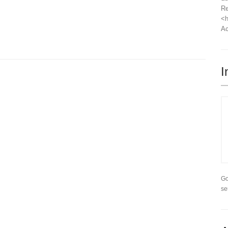
Re
<h
Ac
I
Go
se