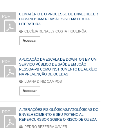
CLIMATÉRIO E O PROCESSO DE ENVELHECER
PDF
HUMANO: UMA REVISÃO SISTEMÁTICA DA
LITERATURA
CECÍLIA RENALLY COSTA FIGUEIRÔA
Acessar
APLICAÇÃO DA ESCALA DE DOWNTON EM UM
PDF
SERVIÇO PÚBLICO DE SAÚDE EM JOÃO
PESSOA-PB COMO INSTRUMENTO DE AUXÍLIO
NA PREVENÇÃO DE QUEDAS
LUANA DINIZ CAMPOS
Acessar
ALTERAÇÕES FISIOLÓGICAS/PATOLÓGICAS DO
PDF
ENVELHECIMENTO E SEU POTENCIAL
REPERCURSSOR SOBRE O RISCO DE QUEDA
PEDRO BEZERRA XAVIER