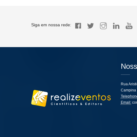
Siga em nossa rede:
Noss
Rua Arist
Campina 
Telephon
Email:
co