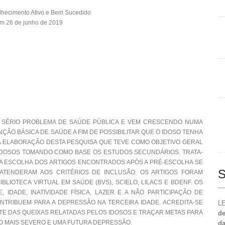
lhecimento Ativo e Bem Sucedido
m 26 de junho de 2019
 SÉRIO PROBLEMA DE SAÚDE PÚBLICA E VEM CRESCENDO NUMA
ÃO BÁSICA DE SAÚDE A FIM DE POSSIBILITAR QUE O IDOSO TENHA
A ELABORAÇÃO DESTA PESQUISA QUE TEVE COMO OBJETIVO GERAL
 IDOSOS TOMANDO COMO BASE OS ESTUDOS SECUNDÁRIOS. TRATA-
E A ESCOLHA DOS ARTIGOS ENCONTRADOS APÓS A PRÉ-ESCOLHA SE
S
 ATENDERAM AOS CRITÉRIOS DE INCLUSÃO. OS ARTIGOS FORAM
LIOTECA VIRTUAL EM SAÚDE (BVS), SCIELO, LILACS E BDENF. OS
IDADE, INATIVIDADE FÍSICA, LAZER E A NÃO PARTICIPAÇÃO DE
TRIBUEM PARA A DEPRESSÃO NA TERCEIRA IDADE. ACREDITA-SE
LE
NTE DAS QUEIXAS RELATADAS PELOS IDOSOS E TRAÇAR METAS PARA
de
VO MAIS SEVERO E UMA FUTURA DEPRESSÃO.
da