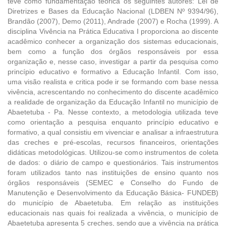
teve como fundamentação teórica os seguintes autores: Lei de
Diretrizes e Bases da Educação Nacional (LDBEN Nº 9394/96),
Brandão (2007), Demo (2011), Andrade (2007) e Rocha (1999). A
disciplina Vivência na Prática Educativa I proporciona ao discente
acadêmico conhecer a organização dos sistemas educacionais,
bem como a função dos órgãos responsáveis por essa
organização e, nesse caso, investigar a partir da pesquisa como
princípio educativo e formativo a Educação Infantil. Com isso,
uma visão realista e critica pode ir se formando com base nessa
vivência, acrescentando no conhecimento do discente acadêmico
a realidade de organização da Educação Infantil no município de
Abaetetuba - Pa. Nesse contexto, a metodologia utilizada teve
como orientação a pesquisa enquanto princípio educativo e
formativo, a qual consistiu em vivenciar e analisar a infraestrutura
das creches e pré-escolas, recursos financeiros, orientações
didáticas metodológicas. Utilizou-se como instrumentos de coleta
de dados: o diário de campo e questionários. Tais instrumentos
foram utilizados tanto nas instituições de ensino quanto nos
órgãos responsáveis (SEMEC e Conselho do Fundo de
Manutenção e Desenvolvimento da Educação Básica- FUNDEB)
do município de Abaetetuba. Em relação as instituições
educacionais nas quais foi realizada a vivência, o município de
Abaetetuba apresenta 5 creches, sendo que a vivência na prática