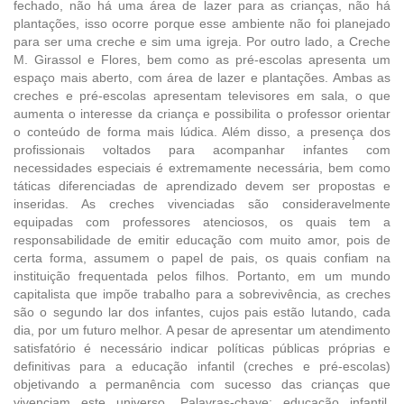
fechado, não há uma área de lazer para as crianças, não há
plantações, isso ocorre porque esse ambiente não foi planejado
para ser uma creche e sim uma igreja. Por outro lado, a Creche
M. Girassol e Flores, bem como as pré-escolas apresenta um
espaço mais aberto, com área de lazer e plantações. Ambas as
creches e pré-escolas apresentam televisores em sala, o que
aumenta o interesse da criança e possibilita o professor orientar
o conteúdo de forma mais lúdica. Além disso, a presença dos
profissionais voltados para acompanhar infantes com
necessidades especiais é extremamente necessária, bem como
táticas diferenciadas de aprendizado devem ser propostas e
inseridas. As creches vivenciadas são consideravelmente
equipadas com professores atenciosos, os quais tem a
responsabilidade de emitir educação com muito amor, pois de
certa forma, assumem o papel de pais, os quais confiam na
instituição frequentada pelos filhos. Portanto, em um mundo
capitalista que impõe trabalho para a sobrevivência, as creches
são o segundo lar dos infantes, cujos pais estão lutando, cada
dia, por um futuro melhor. A pesar de apresentar um atendimento
satisfatório é necessário indicar políticas públicas próprias e
definitivas para a educação infantil (creches e pré-escolas)
objetivando a permanência com sucesso das crianças que
vivenciam este universo. Palavras-chave: educação infantil,