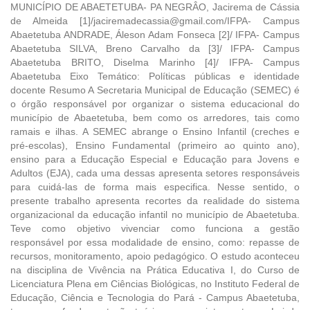
MUNICÍPIO DE ABAETETUBA- PA NEGRÂO, Jacirema de Cássia
de Almeida [1]/jaciremadecassia@gmail.com/IFPA- Campus
Abaetetuba ANDRADE, Áleson Adam Fonseca [2]/ IFPA- Campus
Abaetetuba SILVA, Breno Carvalho da [3]/ IFPA- Campus
Abaetetuba BRITO, Diselma Marinho [4]/ IFPA- Campus
Abaetetuba Eixo Temático: Políticas públicas e identidade
docente Resumo A Secretaria Municipal de Educação (SEMEC) é
o órgão responsável por organizar o sistema educacional do
município de Abaetetuba, bem como os arredores, tais como
ramais e ilhas. A SEMEC abrange o Ensino Infantil (creches e
pré-escolas), Ensino Fundamental (primeiro ao quinto ano),
ensino para a Educação Especial e Educação para Jovens e
Adultos (EJA), cada uma dessas apresenta setores responsáveis
para cuidá-las de forma mais especifica. Nesse sentido, o
presente trabalho apresenta recortes da realidade do sistema
organizacional da educação infantil no município de Abaetetuba.
Teve como objetivo vivenciar como funciona a gestão
responsável por essa modalidade de ensino, como: repasse de
recursos, monitoramento, apoio pedagógico. O estudo aconteceu
na disciplina de Vivência na Prática Educativa I, do Curso de
Licenciatura Plena em Ciências Biológicas, no Instituto Federal de
Educação, Ciência e Tecnologia do Pará - Campus Abaetetuba,