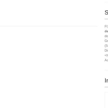
S
FI
de
do
Gr
(S
Di
<h
Ac
I