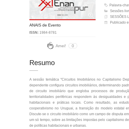
Palavra-chaves
Sessões livr
SESSÕES L
Publicado e
ANAIS de Evento
ISSN:
1984-8781
Amei!
0
Resumo
A sessão temática "Circuitos Imobiliários no Capitalismo De
dependente configura circuitos imobiliários, determinando pad
de circuito imobiliário que engloba processos de produç
territorialidades periféricas respondem às desigualdades e 
habitacionais e práticas locais. Como resultado, as estu
cooperativismo no Uruguai, a transição do modelo estatal 
Discute-se o circuito imobiliário como um campo de disputa em
um só tempo, sobre as limitações impostas pelo capitalismo d
de políticas habitacionais e urbanas.