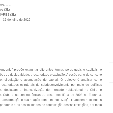
: , , , ,
es (SL)
IVRES (SL)
m 31 de julho de 2025
pendente" propõe examinar diferentes formas pelas quais o capitalismo
rões de desigualdade, precariedade e exclusão. A seção parte do conceito
ão, circulação e acumulação de capital. O objetivo é analisar como
precariedades estruturais do subdesenvolvimento por meio de políticas
dos destacam a financeirização do mercado habitacional no Chile, o
em Cuba e as consequências da crise imobiliária de 2008 na Espanha.
 transformação e sua relação com a mundialização financeira refletindo, a
ependente e as possibilidades de contestação dessas limitações, por meio