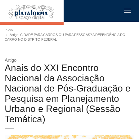
Toggl
navig
Início
Artigo: CIDADE PARA CARROS OU PARA PESSOAS? A DEPENDÊNCIA DO
CARRO NO DISTRITO FEDERAL
Artigo
Anais do XXI Encontro
Nacional da Associação
Nacional de Pós-Graduação e
Pesquisa em Planejamento
Urbano e Regional (Sessão
Temática)