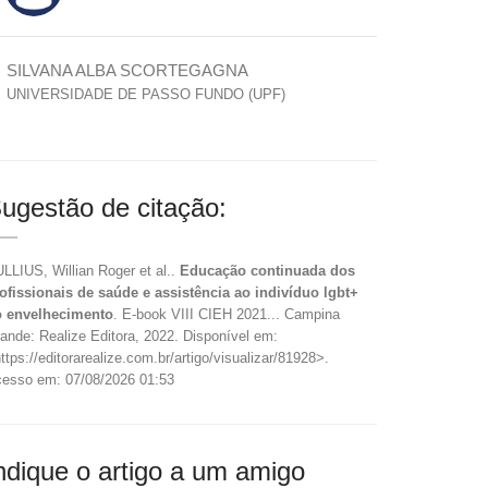
SILVANA ALBA SCORTEGAGNA
UNIVERSIDADE DE PASSO FUNDO (UPF)
ugestão de citação:
LLIUS, Willian Roger et al..
Educação continuada dos
ofissionais de saúde e assistência ao indivíduo lgbt+
 envelhecimento
. E-book VIII CIEH 2021... Campina
ande: Realize Editora, 2022. Disponível em:
ttps://editorarealize.com.br/artigo/visualizar/81928>.
esso em: 07/08/2026 01:53
ndique o artigo a um amigo