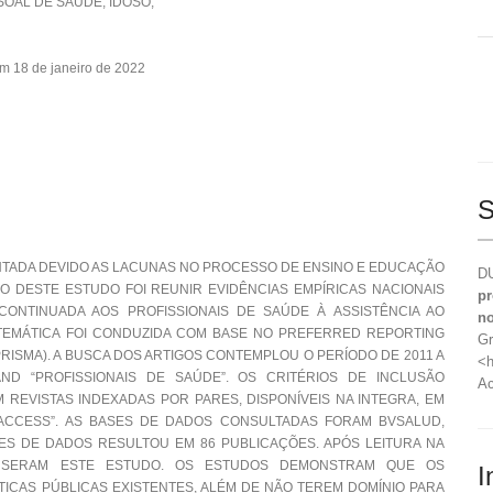
OAL DE SAÚDE, IDOSO,
m 18 de janeiro de 2022
S
NTADA DEVIDO AS LACUNAS NO PROCESSO DE ENSINO E EDUCAÇÃO
DU
VO DESTE ESTUDO FOI REUNIR EVIDÊNCIAS EMPÍRICAS NACIONAIS
pr
NTINUADA AOS PROFISSIONAIS DE SAÚDE À ASSISTÊNCIA AO
no
STEMÁTICA FOI CONDUZIDA COM BASE NO PREFERRED REPORTING
Gr
RISMA). A BUSCA DOS ARTIGOS CONTEMPLOU O PERÍODO DE 2011 A
<h
AND “PROFISSIONAIS DE SAÚDE”. OS CRITÉRIOS DE INCLUSÃO
Ac
 REVISTAS INDEXADAS POR PARES, DISPONÍVEIS NA INTEGRA, EM
ACCESS”. AS BASES DE DADOS CONSULTADAS FORAM BVSALUD,
ASES DE DADOS RESULTOU EM 86 PUBLICAÇÕES. APÓS LEITURA NA
USERAM ESTE ESTUDO. OS ESTUDOS DEMONSTRAM QUE OS
I
TICAS PÚBLICAS EXISTENTES, ALÉM DE NÃO TEREM DOMÍNIO PARA