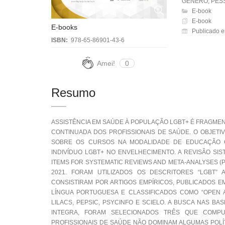
GÊNERO, PESS
E-book
E-book
E-books
Publicado e
ISBN:
978-65-86901-43-6
Amei!
0
Resumo
ASSISTÊNCIA EM SAÚDE À POPULAÇÃO LGBT+ É FRAGME
CONTINUADA DOS PROFISSIONAIS DE SAÚDE. O OBJETI
SOBRE OS CURSOS NA MODALIDADE DE EDUCAÇÃO CO
INDIVÍDUO LGBT+ NO ENVELHECIMENTO. A REVISÃO SI
ITEMS FOR SYSTEMATIC REVIEWS AND META-ANALYSES (P
2021. FORAM UTILIZADOS OS DESCRITORES “LGBT” 
CONSISTIRAM POR ARTIGOS EMPÍRICOS, PUBLICADOS EM
LÍNGUA PORTUGUESA E CLASSIFICADOS COMO “OPEN 
LILACS, PEPSIC, PSYCINFO E SCIELO. A BUSCA NAS B
INTEGRA, FORAM SELECIONADOS TRÊS QUE COMP
PROFISSIONAIS DE SAÚDE NÃO DOMINAM ALGUMAS POLÍ