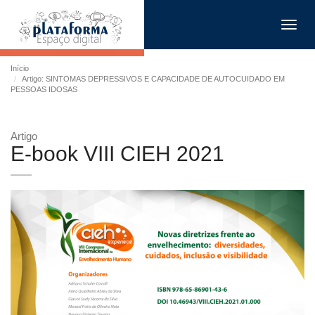
Toggl
navig
Início
Artigo: SINTOMAS DEPRESSIVOS E CAPACIDADE DE AUTOCUIDADO EM
PESSOAS IDOSAS
Artigo
E-book VIII CIEH 2021