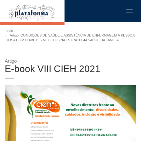
Toggl
navig
Início
Artigo: CONDIÇÕES DE SAÚDE E ASSISTÊNCIA DE ENFERMAGEM À PESSOA
IDOSA COM DIABETES MELLITUS NA ESTRATÉGIA SAÚDE DA FAMÍLIA
Artigo
E-book VIII CIEH 2021