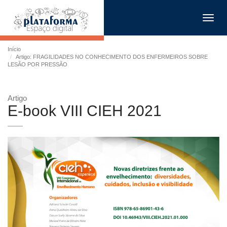
Toggl
navig
Início
Artigo: FRAGILIDADES NO CONHECIMENTO DOS ENFERMEIROS SOBRE
LESÃO POR PRESSÃO
Artigo
E-book VIII CIEH 2021