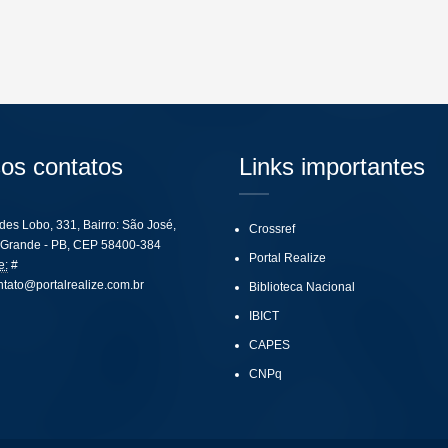
os contatos
Links importantes
ides Lobo, 331, Bairro: São José,
Crossref
Grande - PB, CEP 58400-384
Portal Realize
e:
#
ntato@portalrealize.com.br
Biblioteca Nacional
IBICT
CAPES
CNPq