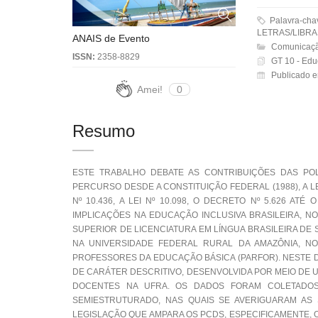
Palavra-ch
LETRAS/LIBRA
ANAIS de Evento
Comunicaçã
ISSN:
2358-8829
GT 10 - Edu
Publicado e
Amei!
0
Resumo
ESTE TRABALHO DEBATE AS CONTRIBUIÇÕES DAS POL
PERCURSO DESDE A CONSTITUIÇÃO FEDERAL (1988), A LE
Nº 10.436, A LEI Nº 10.098, O DECRETO Nº 5.626 AT
IMPLICAÇÕES NA EDUCAÇÃO INCLUSIVA BRASILEIRA, 
SUPERIOR DE LICENCIATURA EM LÍNGUA BRASILEIRA DE 
NA UNIVERSIDADE FEDERAL RURAL DA AMAZÔNIA, N
PROFESSORES DA EDUCAÇÃO BÁSICA (PARFOR). NESTE D
DE CARÁTER DESCRITIVO, DESENVOLVIDA POR MEIO DE
DOCENTES NA UFRA. OS DADOS FORAM COLETADOS
SEMIESTRUTURADO, NAS QUAIS SE AVERIGUARAM AS
LEGISLAÇÃO QUE AMPARA OS PCDS, ESPECIFICAMENTE,