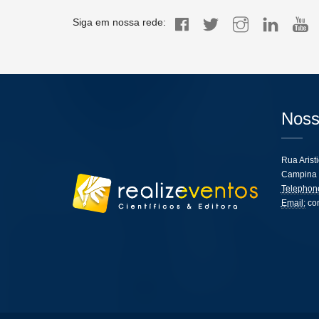
Siga em nossa rede:
Noss
Rua Arist
Campina 
Telephon
Email:
co