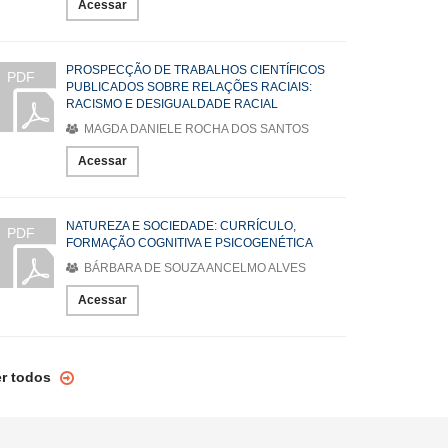
Acessar
PROSPECÇÃO DE TRABALHOS CIENTÍFICOS
PDF
PUBLICADOS SOBRE RELAÇÕES RACIAIS:
RACISMO E DESIGUALDADE RACIAL
MAGDA DANIELE ROCHA DOS SANTOS
Acessar
NATUREZA E SOCIEDADE: CURRÍCULO,
PDF
FORMAÇÃO COGNITIVA E PSICOGENÉTICA
BÁRBARA DE SOUZA ANCELMO ALVES
Acessar
er todos