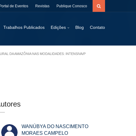
Portal de Eventos
Revistas
Publique Conosco
Trabalhos Publicados
Edições
Blog
Contato
URAL DA AMAZÔNIA NAS MODALIDADES: INTENSIVA/P
utores
WANÚBYA DO NASCIMENTO
MORAES CAMPELO