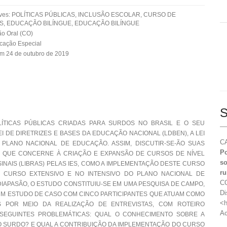
aves: POLÍTICAS PÚBLICAS, INCLUSÃO ESCOLAR, CURSO DE
S, EDUCAÇÃO BILÍNGUE, EDUCAÇÃO BILÍNGUE
o Oral (CO)
cação Especial
m 24 de outubro de 2019
S
ÍTICAS PÚBLICAS CRIADAS PARA SURDOS NO BRASIL E O SEU
I DE DIRETRIZES E BASES DA EDUCAÇÃO NACIONAL (LDBEN), A LEI
CA
É O PLANO NACIONAL DE EDUCAÇÃO. ASSIM, DISCUTIR-SE-ÃO SUAS
Po
NO QUE CONCERNE À CRIAÇÃO E EXPANSÃO DE CURSOS DE NÍVEL
so
SINAIS (LIBRAS) PELAS IES, COMO A IMPLEMENTAÇÃO DESTE CURSO
ru
O CURSO EXTENSIVO E NO INTENSIVO DO PLANO NACIONAL DE
CO
IAPASÃO, O ESTUDO CONSTITUIU-SE EM UMA PESQUISA DE CAMPO,
Di
 UM ESTUDO DE CASO COM CINCO PARTICIPANTES QUE ATUAM COMO
<h
 POR MEIO DA REALIZAÇÃO DE ENTREVISTAS, COM ROTEIRO
Ac
 SEGUINTES PROBLEMÁTICAS: QUAL O CONHECIMENTO SOBRE A
 O SURDO? E QUAL A CONTRIBUIÇÃO DA IMPLEMENTAÇÃO DO CURSO