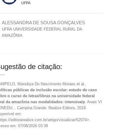
UFPA
ALESSANDRA DE SOUSA GONÇALVES
UFRA UNIVERSIDADE FEDERAL RURAL DA
AMAZÔNIA
ugestão de citação:
MPELO, Wanúbya Do Nascimento Moraes et al..
líticas públicas de inclusão escolar: estudo de caso
bre o curso de letras/libras na universidade federal
ral da amazônia nas modalidades: intensiva/p
. Anais VI
NEDU... Campina Grande: Realize Editora, 2019.
sponível em:
ttps://editorarealize.com.br/artigo/visualizar/62074>.
esso em: 07/08/2026 03:39