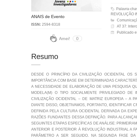
Palavra-ch
REVOLUÇÃO I
ANAIS de Evento
Comunicaçã
ISSN:
2594-8318
AT 37: Interd
Publicado 
Amei!
0
Resumo
DESDE O PRINCÍPIO DA CIVILIZAÇÃO OCIDENTAL OS
IMPORTÂNCIA COM BASE EM DETERMINADAS CARACTERÍS
A NECESSIDADE DE ELABORAÇÃO DE UMA PESQUISA QUE
MODELA(M) O TIPO SOCIALMENTE PRIVILEGIADO DE 
CIVILIZAÇÃO OCIDENTAL – DE MATRIZ EUROPEIA – A
DIANTE DISSO, OBJETIVAMOS, PORTANTO, IDENTIFICAR C
DEFINIDA PELA CULTURA OCIDENTAL DERIVADA DA EXP
RAZÕES FUNDANTES DESSA DEFINIÇÃO. PARA ALCANÇAR
SEGUINTES ETAPAS ESPECÍFICAS DE ANÁLISE: PRIMEIRA
ANTERIOR E POSTERIOR À REVOLUÇÃO INDUSTRIAL A FA
PARÂMETRO A SER SEGUIDO, NA SEGUNDA FASE DA 