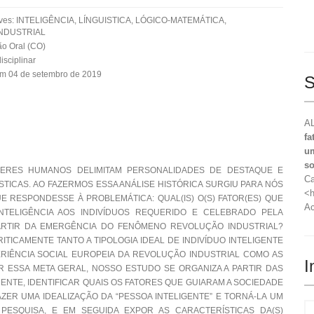
aves: INTELIGÊNCIA, LÍNGUISTICA, LÓGICO-MATEMÁTICA,
NDUSTRIAL
o Oral (CO)
isciplinar
em 04 de setembro de 2019
S
AL
fa
um
so
 SERES HUMANOS DELIMITAM PERSONALIDADES DE DESTAQUE E
Ca
TICAS. AO FAZERMOS ESSA ANÁLISE HISTÓRICA SURGIU PARA NÓS
<h
 RESPONDESSE À PROBLEMÁTICA: QUAL(IS) O(S) FATOR(ES) QUE
Ac
INTELIGÊNCIA AOS INDIVÍDUOS REQUERIDO E CELEBRADO PELA
 PARTIR DA EMERGÊNCIA DO FENÔMENO REVOLUÇÃO INDUSTRIAL?
RITICAMENTE TANTO A TIPOLOGIA IDEAL DE INDIVÍDUO INTELIGENTE
ERIÊNCIA SOCIAL EUROPEIA DA REVOLUÇÃO INDUSTRIAL COMO AS
I
 ESSA META GERAL, NOSSO ESTUDO SE ORGANIZA A PARTIR DAS
MENTE, IDENTIFICAR QUAIS OS FATORES QUE GUIARAM A SOCIEDADE
ZER UMA IDEALIZAÇÃO DA “PESSOA INTELIGENTE” E TORNÁ-LA UM
PESQUISA, E EM SEGUIDA EXPOR AS CARACTERÍSTICAS DA(S)