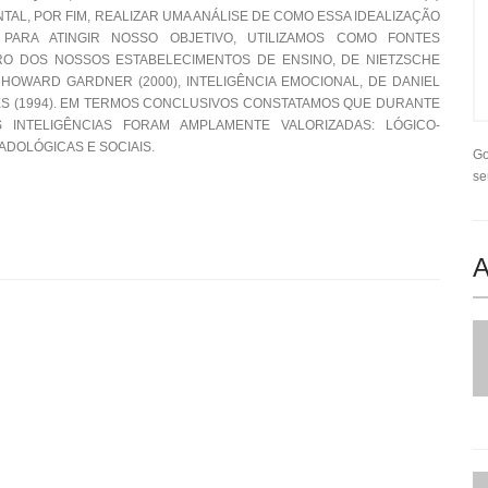
NTAL, POR FIM, REALIZAR UMA ANÁLISE DE COMO ESSA IDEALIZAÇÃO
 PARA ATINGIR NOSSO OBJETIVO, UTILIZAMOS COMO FONTES
URO DOS NOSSOS ESTABELECIMENTOS DE ENSINO, DE NIETZSCHE
 HOWARD GARDNER (2000), INTELIGÊNCIA EMOCIONAL, DE DANIEL
LVES (1994). EM TERMOS CONCLUSIVOS CONSTATAMOS QUE DURANTE
 INTELIGÊNCIAS FORAM AMPLAMENTE VALORIZADAS: LÓGICO-
ADOLÓGICAS E SOCIAIS.
Go
se
A