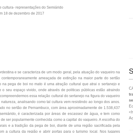
 e cultura- representações do Semiárido
em 18 de dezembro de 2017
S
ordestina e se caracteriza de um modo geral, pela atuação do vaqueiro na
e contemporaneamente ameaçada de extinção na maior parte do sertão
o na pega de boi no mato é uma atração cultural que atrai o sertanejo e
CA
o e o seu espaço vivido, onde através de politicas públicas estão atraindo
tr
de compreendermos essa relação cultural do sertanejo na figura do vaqueiro
se
 natureza, analisando como tal cultura vem resistindo ao longo dos anos.
Ed
izado no sertão de Pernambuco, com área aproximadamente de 1.538,437
<h
 semiárido, é caracterizada por áreas de escassez de água, e tem como
Ac
m de ser popularmente conhecida como a capital do vaqueiro. A escolha do
urais e a tradição da pega de boi, diante de uma região sacrificada pela
com a cultura da região e abrir portas para o turismo local. Nos lugares