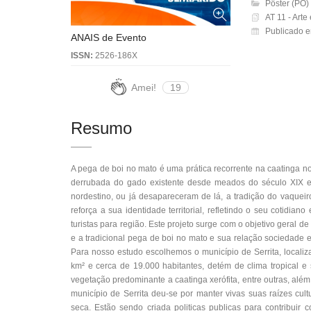
Pôster (PO)
AT 11 - Arte
Publicado 
ANAIS de Evento
ISSN:
2526-186X
Amei!
19
Resumo
A pega de boi no mato é uma prática recorrente na caatinga n
derrubada do gado existente desde meados do século XIX 
nordestino, ou já desapareceram de lá, a tradição do vaqueir
reforça a sua identidade territorial, refletindo o seu cotidian
turistas para região. Este projeto surge com o objetivo geral 
e a tradicional pega de boi no mato e sua relação sociedade e
Para nosso estudo escolhemos o município de Serrita, local
km² e cerca de 19.000 habitantes, detém de clima tropical e
vegetação predominante a caatinga xerófita, entre outras, alé
município de Serrita deu-se por manter vivas suas raízes cult
seca. Estão sendo criada politicas publicas para contribuir 