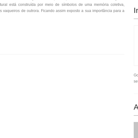
ltural está construída por meio de símbolos de uma memória coletiva,
I
os vaqueiros de outrora. Ficando assim exposto a sua importância para a
Go
se
A