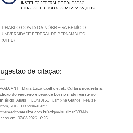
INSTITUTO FEDERAL DE EDUCAÇÃO,
CIÊNCIA E TECNOLOGIA DA PARAÍBA (IFPB)
PHABLO COSTA DA NÓBREGA BENÍCIO
UNIVERSIDADE FEDERAL DE PERNAMBUCO
(UFPE)
ugestão de citação:
VALCANTI, Maria Luíza Coelho et al..
Cultura nordestina:
adição do vaqueiro e pega de boi no mato resiste no
miárido
. Anais II CONIDIS... Campina Grande: Realize
itora, 2017. Disponível em:
ttps://editorarealize.com.br/artigo/visualizar/33344>.
esso em: 07/08/2026 16:25