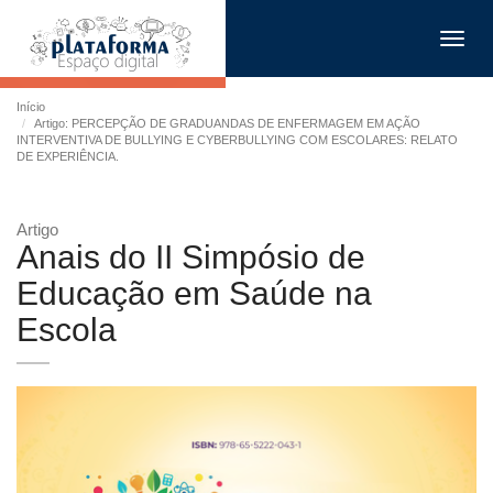
Toggl
navig
Início
Artigo: PERCEPÇÃO DE GRADUANDAS DE ENFERMAGEM EM AÇÃO
INTERVENTIVA DE BULLYING E CYBERBULLYING COM ESCOLARES: RELATO
DE EXPERIÊNCIA.
Artigo
Anais do II Simpósio de
Educação em Saúde na
Escola